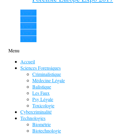
View all
View all
View all
View all
View all
Menu
Accueil
Sciences Forensiques
Criminalistique
Médecine Légale
Balistique
Les Faux
Psy Légale
Toxicologie
Cybercriminalité
Technologies
Biométrie
Biotechnologie