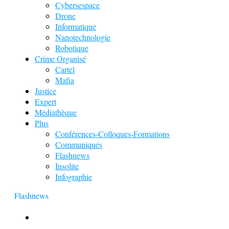
Cybersespace
Drone
Informatique
Nanotechnologie
Robotique
Crime Organisé
Cartel
Mafia
Justice
Expert
Médiathèque
Plus
Conférences-Colloques-Formations
Communiqués
Flashnews
Insolite
Infographie
Flashnews
Europol : Un calendrier de l’Avent insolite