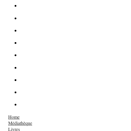
Le corbeau vole une arme sur une scène de crime
Foot et Blanchiment d’argent
L’illusion d’incognito
La Kalachnikov : l’arme la plus meurtrière du monde
La Mafia cible l’Etat Islamique
Quantique pour cryptographes
Les méthodes de recrutement des fonctionnaires par le crime
Le criminel de plus stupide de l’été !
Facebook : son catalogue biométrique de Tags illégal ?
Home
Médiathèque
Livres