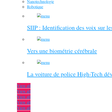
Nanotechnologie
Robotique
SIIP : Identification des voix sur l
Vers une biométrie cérébrale
La voiture de police High-Tech dé
View all
View all
View all
View all
View all