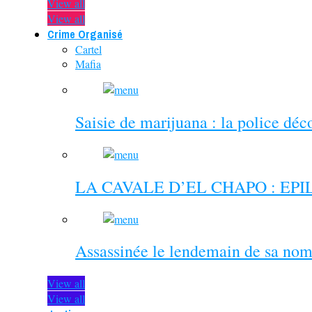
View all
View all
Crime Organisé
Cartel
Mafia
Saisie de marijuana : la police dé
LA CAVALE D’EL CHAPO : EP
Assassinée le lendemain de sa nom
View all
View all