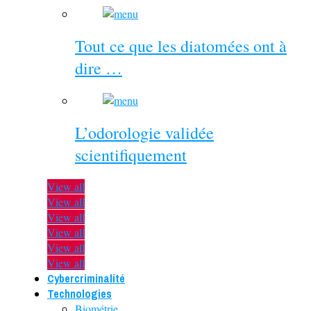
Tout ce que les diatomées ont à
dire …
L’odorologie validée
scientifiquement
View all
View all
View all
View all
View all
View all
Cybercriminalité
Technologies
Biométrie