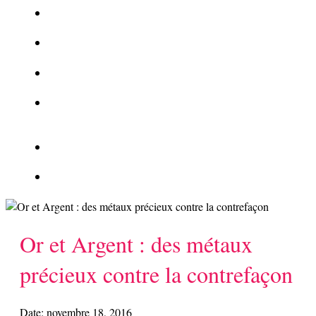
La Kalachnikov : l’arme la plus meurtrière du monde
La Mafia cible l’Etat Islamique
Quantique pour cryptographes
Les méthodes de recrutement des fonctionnaires par le
crime organisé
Le criminel de plus stupide de l’été !
Facebook : son catalogue biométrique de Tags illégal ?
Or et Argent : des métaux
précieux contre la contrefaçon
Date:
novembre 18, 2016