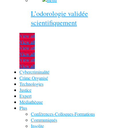
L’odorologie validée
scientifiquement
View all
View all
View all
View all
View all
View all
Cybercriminalité
Crime Organisé
Technologies
Justice
Expert
Médiathèque
Plus
Conférences-Colloques-Formations
Communiqués
Insolite