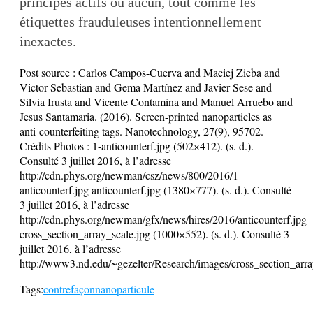
principes actifs ou aucun, tout comme les
étiquettes frauduleuses intentionnellement
inexactes.
Post source :
Carlos Campos-Cuerva and Maciej Zieba and
Victor Sebastian and Gema Martínez and Javier Sese and
Silvia Irusta and Vicente Contamina and Manuel Arruebo and
Jesus Santamaria. (2016). Screen-printed nanoparticles as
anti-counterfeiting tags. Nanotechnology, 27(9), 95702.
Crédits Photos : 1-anticounterf.jpg (502×412). (s. d.).
Consulté 3 juillet 2016, à l’adresse
http://cdn.phys.org/newman/csz/news/800/2016/1-
anticounterf.jpg anticounterf.jpg (1380×777). (s. d.). Consulté
3 juillet 2016, à l’adresse
http://cdn.phys.org/newman/gfx/news/hires/2016/anticounterf.jpg
cross_section_array_scale.jpg (1000×552). (s. d.). Consulté 3
juillet 2016, à l’adresse
http://www3.nd.edu/~gezelter/Research/images/cross_section_arra
Tags:
contrefaçon
nanoparticule