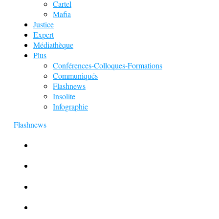
Cartel
Mafia
Justice
Expert
Médiathèque
Plus
Conférences-Colloques-Formations
Communiqués
Flashnews
Insolite
Infographie
Flashnews
Europol : Un calendrier de l’Avent insolite
Le corbeau vole une arme sur une scène de crime
Foot et Blanchiment d’argent
L’illusion d’incognito