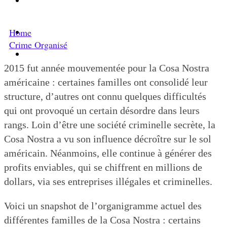
le crime organisé
Home
Le criminel de plus stupide de l’été !
Crime Organisé
Facebook : son catalogue biométrique de Tags
illégal ?
2015 fut année mouvementée pour la Cosa Nostra
américaine : certaines familles ont consolidé leur
structure, d’autres ont connu quelques difficultés
qui ont provoqué un certain désordre dans leurs
rangs. Loin d’être une société criminelle secrète, la
Cosa Nostra a vu son influence décroître sur le sol
américain. Néanmoins, elle continue à générer des
profits enviables, qui se chiffrent en millions de
dollars, via ses entreprises illégales et criminelles.
Voici un snapshot de l’organigramme actuel des
différentes familles de la Cosa Nostra : certains