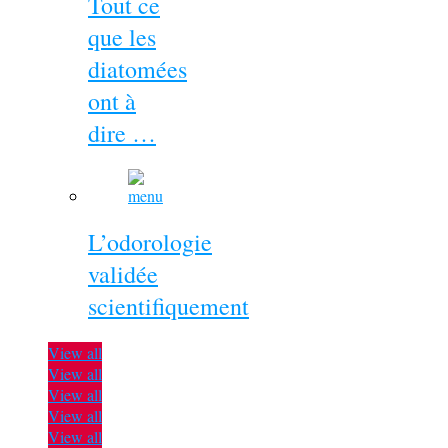
Tout ce
que les
diatomées
ont à
dire …
L’odorologie
validée
scientifiquement
View all
View all
View all
View all
View all