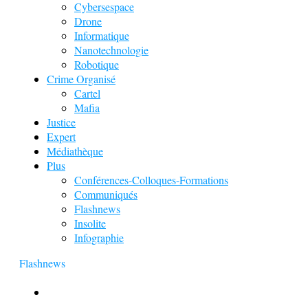
Cybersespace
Drone
Informatique
Nanotechnologie
Robotique
Crime Organisé
Cartel
Mafia
Justice
Expert
Médiathèque
Plus
Conférences-Colloques-Formations
Communiqués
Flashnews
Insolite
Infographie
Flashnews
Europol : Un calendrier de l’Avent insolite