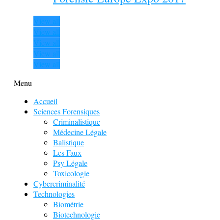
View all
View all
View all
View all
View all
Menu
Accueil
Sciences Forensiques
Criminalistique
Médecine Légale
Balistique
Les Faux
Psy Légale
Toxicologie
Cybercriminalité
Technologies
Biométrie
Biotechnologie