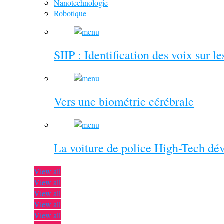
Nanotechnologie
Robotique
SIIP : Identification des voix sur l
Vers une biométrie cérébrale
La voiture de police High-Tech dé
View all
View all
View all
View all
View all