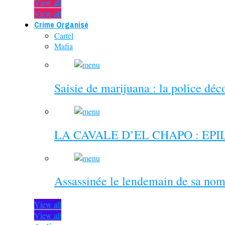
View all
View all
Crime Organisé
Cartel
Mafia
Saisie de marijuana : la police dé
LA CAVALE D’EL CHAPO : EP
Assassinée le lendemain de sa nom
View all
View all