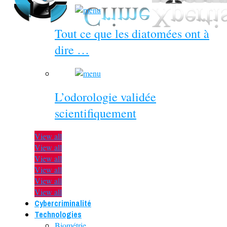
Tout ce que les diatomées ont à
dire …
L’odorologie validée
scientifiquement
View all
View all
View all
View all
View all
View all
Cybercriminalité
Technologies
Biométrie