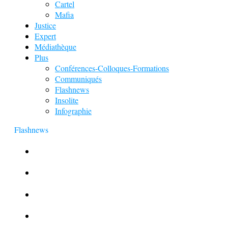
Cartel
Mafia
Justice
Expert
Médiathèque
Plus
Conférences-Colloques-Formations
Communiqués
Flashnews
Insolite
Infographie
Flashnews
Europol : Un calendrier de l’Avent insolite
Le corbeau vole une arme sur une scène de crime
Foot et Blanchiment d’argent
L’illusion d’incognito