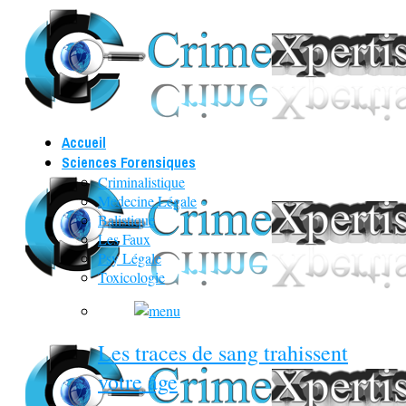
Accueil
Sciences Forensiques
Criminalistique
Médecine Légale
Balistique
Les Faux
Psy Légale
Toxicologie
Les traces de sang trahissent
votre âge