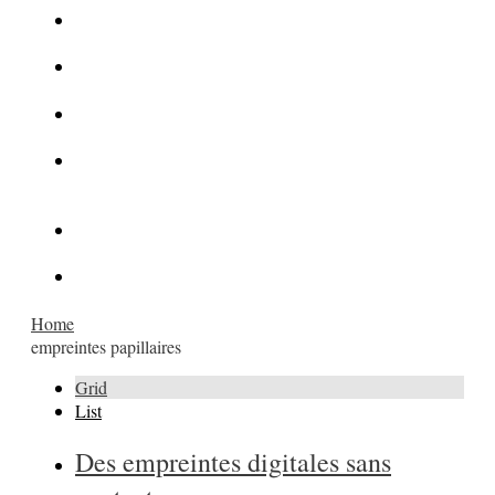
La Kalachnikov : l’arme la plus meurtrière du monde
La Mafia cible l’Etat Islamique
Quantique pour cryptographes
Les méthodes de recrutement des fonctionnaires par le
crime organisé
Le criminel de plus stupide de l’été !
Facebook : son catalogue biométrique de Tags illégal ?
Home
empreintes papillaires
Grid
List
Des empreintes digitales sans