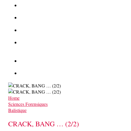
La Kalachnikov : l’arme la plus meurtrière du monde
La Mafia cible l’Etat Islamique
Quantique pour cryptographes
Les méthodes de recrutement des fonctionnaires par le
crime organisé
Le criminel de plus stupide de l’été !
Facebook : son catalogue biométrique de Tags illégal ?
Home
Sciences Forensiques
Balistique
CRACK, BANG … (2/2)