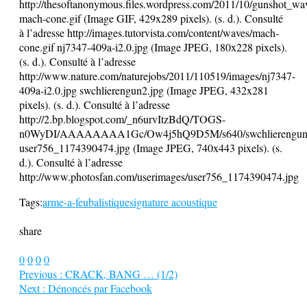
http://thesoftanonymous.files.wordpress.com/2011/10/gunshot_wa
mach-cone.gif (Image GIF, 429x289 pixels). (s. d.). Consulté
à l’adresse http://images.tutorvista.com/content/waves/mach-
cone.gif nj7347-409a-i2.0.jpg (Image JPEG, 180x228 pixels).
(s. d.). Consulté à l’adresse
http://www.nature.com/naturejobs/2011/110519/images/nj7347-
409a-i2.0.jpg swchlierengun2.jpg (Image JPEG, 432x281
pixels). (s. d.). Consulté à l’adresse
http://2.bp.blogspot.com/_n6urvItzBdQ/TOGS-
n0WyDI/AAAAAAAA1Gc/Ow4j5hQ9D5M/s640/swchlierengun2
user756_1174390474.jpg (Image JPEG, 740x443 pixels). (s.
d.). Consulté à l’adresse
http://www.photosfan.com/userimages/user756_1174390474.jpg
Tags:
arme-a-feu
balistique
signature acoustique
share
0
0
0
0
Previous :
CRACK, BANG … (1/2)
Next :
Dénoncés par Facebook