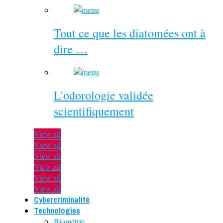
Tout ce que les diatomées ont à
dire …
L’odorologie validée
scientifiquement
View all
View all
View all
View all
View all
View all
Cybercriminalité
Technologies
Biométrie