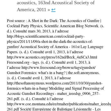
acoustics, 163nd Acoustical Society of
America, 2011 »
↩
Post source :
A Shot in the Dark: The Acoustics of Gunfire |
Cocktail Party Physics, Scientific American Blog Network. (s.
d.). Consulté mars 30, 2013, à l’adresse
http://blogs.scientificamerican.com/cocktail-party-
physics/2011/11/09/a-shot-in-the-dark-the-acoustics-of-
gunfire/ Acoustical Society of America - 161st Lay Language
Papers. (s. d.). Consulté avril 1, 2013, à l’adresse
http://www.acoustics.org/press/162nd/Beck_4aSCa3.html
Freesound.org - tags. (s. d.). Consulté avril 1, 2013, à
l’adresse http://www.freesound.org/browse/tags/gunshot/
Gunshot Forensics: what’s in a bang? | the.soft.anonymous.
(s. d.). Consulté avril 1, 2013, à l’adresse
http://thesoftanonymous.wordpress.com/2011/10/30/gunshot-
forensics-whats-in-a-bang/ Modeling and Signal Processing of
Acoustic Gunshot Recordings - maher_ieeedsp_0906_257-
261.pdf. (s. d.). Consulté à l’adresse
http://www.coe.montana.edu/ee/rmaher/publications/maher_ieee
261.pdf Société Européenne de Balistique Lésionnelle - Les