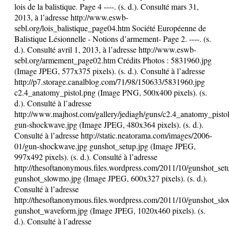
lois de la balistique. Page 4 ----. (s. d.). Consulté mars 31,
2013, à l’adresse http://www.eswb-
sebl.org/lois_balistique_page04.htm Société Européenne de
Balistique Lésionnelle - Notions d’armement- Page 2. ----. (s.
d.). Consulté avril 1, 2013, à l’adresse http://www.eswb-
sebl.org/armement_page02.htm Crédits Photos : 5831960.jpg
(Image JPEG, 577x375 pixels). (s. d.). Consulté à l’adresse
http://p7.storage.canalblog.com/71/98/150633/5831960.jpg
c2.4_anatomy_pistol.png (Image PNG, 500x400 pixels). (s.
d.). Consulté à l’adresse
http://www.majhost.com/gallery/jediagh/guns/c2.4_anatomy_pisto
gun-shockwave.jpg (Image JPEG, 480x364 pixels). (s. d.).
Consulté à l’adresse http://static.neatorama.com/images/2006-
01/gun-shockwave.jpg gunshot_setup.jpg (Image JPEG,
997x492 pixels). (s. d.). Consulté à l’adresse
http://thesoftanonymous.files.wordpress.com/2011/10/gunshot_set
gunshot_slowmo.jpg (Image JPEG, 600x327 pixels). (s. d.).
Consulté à l’adresse
http://thesoftanonymous.files.wordpress.com/2011/10/gunshot_sl
gunshot_waveform.jpg (Image JPEG, 1020x460 pixels). (s.
d.). Consulté à l’adresse