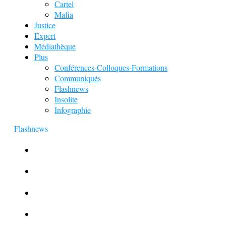
Cartel
Mafia
Justice
Expert
Médiathèque
Plus
Conférences-Colloques-Formations
Communiqués
Flashnews
Insolite
Infographie
Flashnews
Europol : Un calendrier de l’Avent insolite
Le corbeau vole une arme sur une scène de crime
Foot et Blanchiment d’argent
L’illusion d’incognito