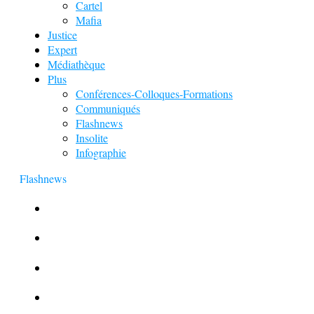
Cartel
Mafia
Justice
Expert
Médiathèque
Plus
Conférences-Colloques-Formations
Communiqués
Flashnews
Insolite
Infographie
Flashnews
Europol : Un calendrier de l’Avent insolite
Le corbeau vole une arme sur une scène de crime
Foot et Blanchiment d’argent
L’illusion d’incognito