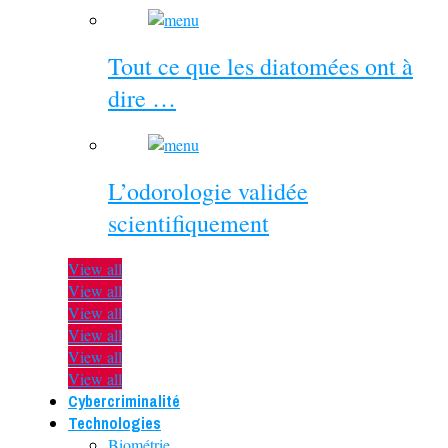
Tout ce que les diatomées ont à
dire …
L’odorologie validée
scientifiquement
View all
View all
View all
View all
View all
View all
Cybercriminalité
Technologies
Biométrie