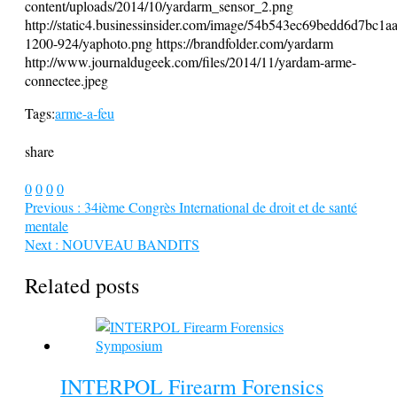
content/uploads/2014/10/yardarm_sensor_2.png
http://static4.businessinsider.com/image/54b543ec69bedd6d7bc1a
1200-924/yaphoto.png https://brandfolder.com/yardarm
http://www.journaldugeek.com/files/2014/11/yardam-arme-
connectee.jpeg
Tags:
arme-a-feu
share
0
0
0
0
Previous :
34ième Congrès International de droit et de santé
mentale
Next :
NOUVEAU BANDITS
Related posts
INTERPOL Firearm Forensics