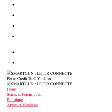
La Kalachnikov : l’arme la plus meurtrière du monde
La Mafia cible l’Etat Islamique
Quantique pour cryptographes
Les méthodes de recrutement des fonctionnaires par le
crime organisé
Le criminel de plus stupide de l’été !
Facebook : son catalogue biométrique de Tags illégal ?
Photo Credit To © Yardarm
Home
Sciences Forensiques
Balistique
Armes et Munitions