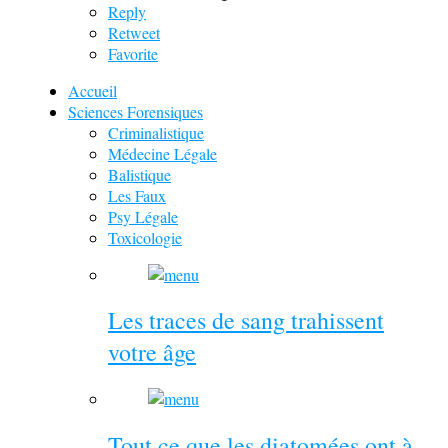
Reply
Retweet
Favorite
Accueil
Sciences Forensiques
Criminalistique
Médecine Légale
Balistique
Les Faux
Psy Légale
Toxicologie
Les traces de sang trahissent
votre âge
Tout ce que les diatomées ont à