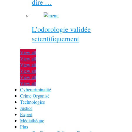
dire …
L’odorologie validée
scientifiquement
View all
View all
View all
View all
View all
View all
Cybercriminalité
Crime Organisé
Technologies
Justice
Expert
Médiathèque
Plus