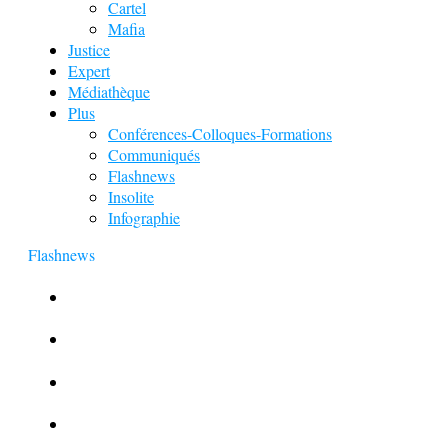
Cartel
Mafia
Justice
Expert
Médiathèque
Plus
Conférences-Colloques-Formations
Communiqués
Flashnews
Insolite
Infographie
Flashnews
Europol : Un calendrier de l’Avent insolite
Le corbeau vole une arme sur une scène de crime
Foot et Blanchiment d’argent
L’illusion d’incognito