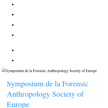
La Kalachnikov : l’arme la plus meurtrière du monde
La Mafia cible l’Etat Islamique
Quantique pour cryptographes
Les méthodes de recrutement des fonctionnaires par le
crime organisé
Le criminel de plus stupide de l’été !
Facebook : son catalogue biométrique de Tags illégal ?
Symposium de la Forensic
Anthropology Society of
Europe