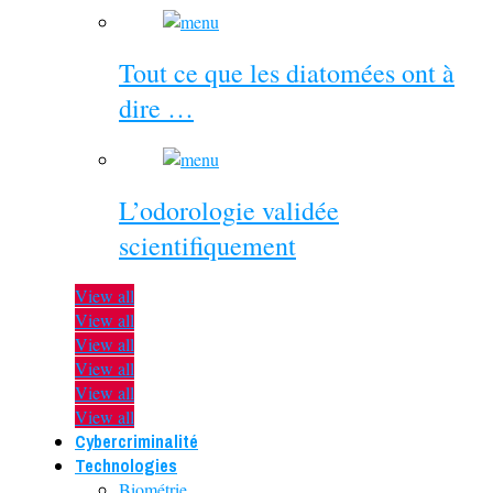
Tout ce que les diatomées ont à
dire …
L’odorologie validée
scientifiquement
View all
View all
View all
View all
View all
View all
Cybercriminalité
Technologies
Biométrie