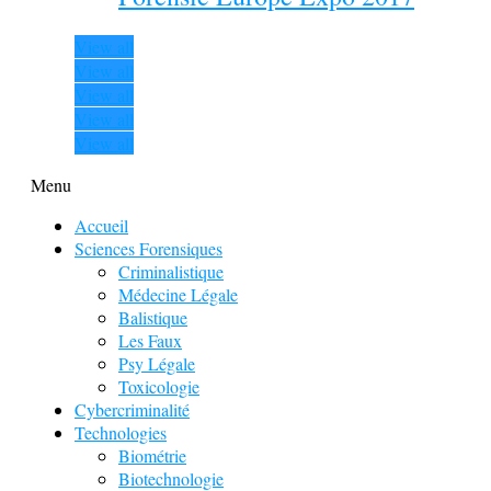
View all
View all
View all
View all
View all
Menu
Accueil
Sciences Forensiques
Criminalistique
Médecine Légale
Balistique
Les Faux
Psy Légale
Toxicologie
Cybercriminalité
Technologies
Biométrie
Biotechnologie