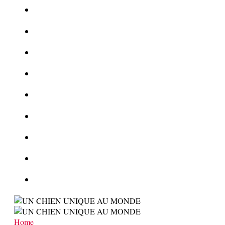
Le corbeau vole une arme sur une scène de crime
Foot et Blanchiment d’argent
L’illusion d’incognito
La Kalachnikov : l’arme la plus meurtrière du monde
La Mafia cible l’Etat Islamique
Quantique pour cryptographes
Les méthodes de recrutement des fonctionnaires par le crime
Le criminel de plus stupide de l’été !
Facebook : son catalogue biométrique de Tags illégal ?
Home