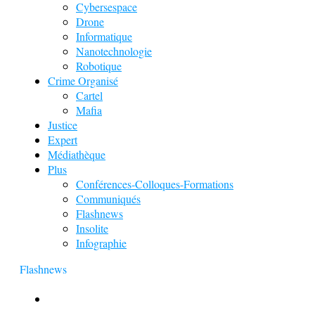
Cybersespace
Drone
Informatique
Nanotechnologie
Robotique
Crime Organisé
Cartel
Mafia
Justice
Expert
Médiathèque
Plus
Conférences-Colloques-Formations
Communiqués
Flashnews
Insolite
Infographie
Flashnews
Europol : Un calendrier de l’Avent insolite