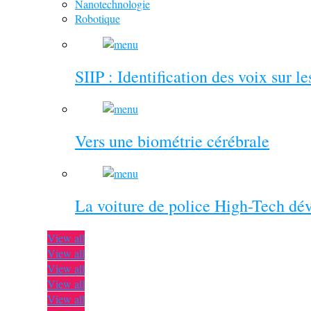
Nanotechnologie
Robotique
SIIP : Identification des voix sur l
Vers une biométrie cérébrale
La voiture de police High-Tech dé
View all
View all
View all
View all
View all