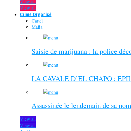
View all
View all
Crime Organisé
Cartel
Mafia
Saisie de marijuana : la police dé
LA CAVALE D’EL CHAPO : EP
Assassinée le lendemain de sa nom
View all
View all