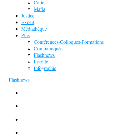
Cartel
Mafia
Justice
Expert
Médiathèque
Plus
Conférences-Colloques-Formations
Communiqués
Flashnews
Insolite
Infographie
Flashnews
Europol : Un calendrier de l’Avent insolite
Le corbeau vole une arme sur une scène de crime
Foot et Blanchiment d’argent
L’illusion d’incognito