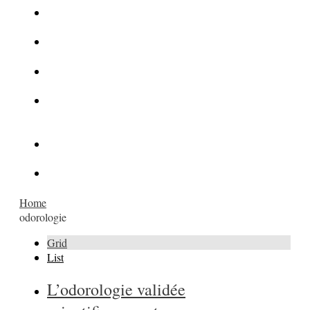
La Kalachnikov : l’arme la plus meurtrière du monde
La Mafia cible l’Etat Islamique
Quantique pour cryptographes
Les méthodes de recrutement des fonctionnaires par le
crime organisé
Le criminel de plus stupide de l’été !
Facebook : son catalogue biométrique de Tags illégal ?
Home
odorologie
Grid
List
L’odorologie validée