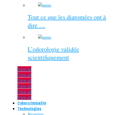
Tout ce que les diatomées ont à
dire …
L’odorologie validée
scientifiquement
View all
View all
View all
View all
View all
View all
Cybercriminalité
Technologies
Biométrie