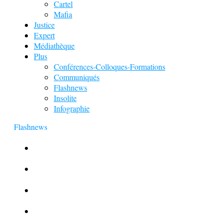
Cartel
Mafia
Justice
Expert
Médiathèque
Plus
Conférences-Colloques-Formations
Communiqués
Flashnews
Insolite
Infographie
Flashnews
Europol : Un calendrier de l’Avent insolite
Le corbeau vole une arme sur une scène de crime
Foot et Blanchiment d’argent
L’illusion d’incognito