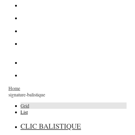
La Kalachnikov : l’arme la plus meurtrière du monde
La Mafia cible l’Etat Islamique
Quantique pour cryptographes
Les méthodes de recrutement des fonctionnaires par le
crime organisé
Le criminel de plus stupide de l’été !
Facebook : son catalogue biométrique de Tags illégal ?
Home
signature-balistique
Grid
List
CLIC BALISTIQUE