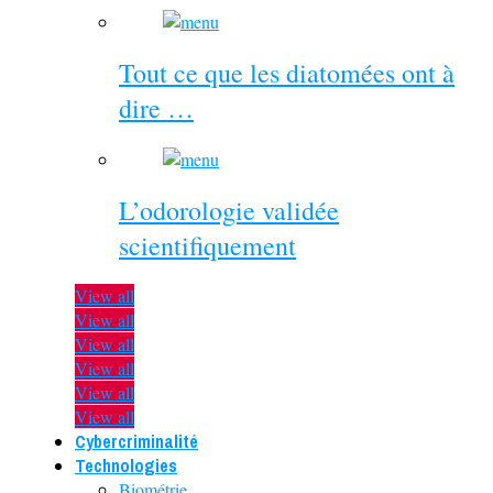
Tout ce que les diatomées ont à
dire …
L’odorologie validée
scientifiquement
View all
View all
View all
View all
View all
View all
Cybercriminalité
Technologies
Biométrie