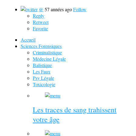
@
57 années ago
Follow
Reply
Retweet
Favorite
Accueil
Sciences Forensiques
Criminalistique
Médecine Légale
Balistique
Les Faux
Psy Légale
Toxicologie
Les traces de sang trahissent
votre âge