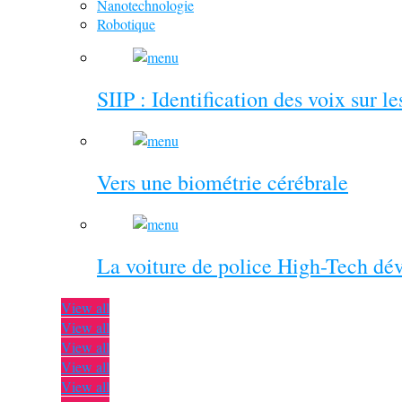
Nanotechnologie
Robotique
SIIP : Identification des voix sur l
Vers une biométrie cérébrale
La voiture de police High-Tech dé
View all
View all
View all
View all
View all