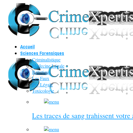
Accueil
Sciences Forensiques
Criminalistique
Médecine Légale
Balistique
Les Faux
Psy Légale
Toxicologie
Les traces de sang trahissent votre