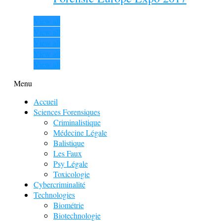
View all
View all
View all
View all
View all
Menu
Accueil
Sciences Forensiques
Criminalistique
Médecine Légale
Balistique
Les Faux
Psy Légale
Toxicologie
Cybercriminalité
Technologies
Biométrie
Biotechnologie