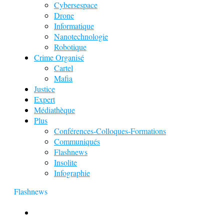
Cybersespace
Drone
Informatique
Nanotechnologie
Robotique
Crime Organisé
Cartel
Mafia
Justice
Expert
Médiathèque
Plus
Conférences-Colloques-Formations
Communiqués
Flashnews
Insolite
Infographie
Flashnews
Europol : Un calendrier de l’Avent insolite