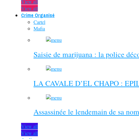
View all
View all
Crime Organisé
Cartel
Mafia
Saisie de marijuana : la police dé
LA CAVALE D’EL CHAPO : EP
Assassinée le lendemain de sa nom
View all
View all