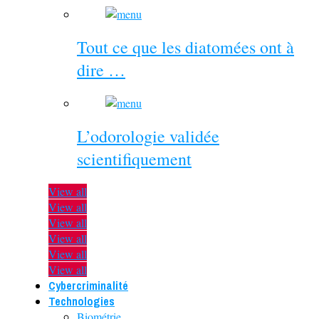
Tout ce que les diatomées ont à
dire …
L’odorologie validée
scientifiquement
View all
View all
View all
View all
View all
View all
Cybercriminalité
Technologies
Biométrie