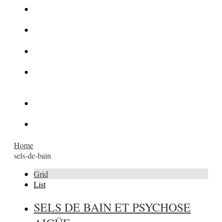
La Kalachnikov : l’arme la plus meurtrière du monde
La Mafia cible l’Etat Islamique
Quantique pour cryptographes
Les méthodes de recrutement des fonctionnaires par le
crime organisé
Le criminel de plus stupide de l’été !
Facebook : son catalogue biométrique de Tags illégal ?
Home
sels-de-bain
Grid
List
SELS DE BAIN ET PSYCHOSE