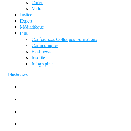
Cartel
Mafia
Justice
Expert
Médiathèque
Plus
Conférences-Colloques-Formations
Communiqués
Flashnews
Insolite
Infographie
Flashnews
Europol : Un calendrier de l’Avent insolite
Le corbeau vole une arme sur une scène de crime
Foot et Blanchiment d’argent
L’illusion d’incognito