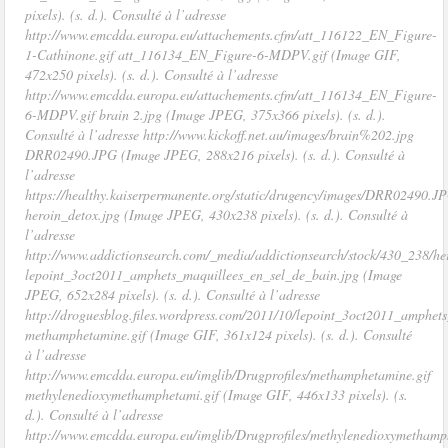
pixels). (s. d.). Consulté à l’adresse
http://www.emcdda.europa.eu/attachements.cfm/att_116122_EN_Figure-
1-Cathinone.gif att_116134_EN_Figure-6-MDPV.gif (Image GIF,
472x250 pixels). (s. d.). Consulté à l’adresse
http://www.emcdda.europa.eu/attachements.cfm/att_116134_EN_Figure-
6-MDPV.gif brain 2.jpg (Image JPEG, 375x366 pixels). (s. d.).
Consulté à l’adresse http://www.kickoff.net.au/images/brain%202.jpg
DRR02490.JPG (Image JPEG, 288x216 pixels). (s. d.). Consulté à
l’adresse
https://healthy.kaiserpermanente.org/static/drugency/images/DRR02490.J
heroin_detox.jpg (Image JPEG, 430x238 pixels). (s. d.). Consulté à
l’adresse
http://www.addictionsearch.com/_media/addictionsearch/stock/430_238/he
lepoint_3oct2011_amphets_maquillees_en_sel_de_bain.jpg (Image
JPEG, 652x284 pixels). (s. d.). Consulté à l’adresse
http://droguesblog.files.wordpress.com/2011/10/lepoint_3oct2011_amphet
methamphetamine.gif (Image GIF, 361x124 pixels). (s. d.). Consulté
à l’adresse
http://www.emcdda.europa.eu/imglib/Drugprofiles/methamphetamine.gif
methylenedioxymethamphetami.gif (Image GIF, 446x133 pixels). (s.
d.). Consulté à l’adresse
http://www.emcdda.europa.eu/imglib/Drugprofiles/methylenedioxymethamp