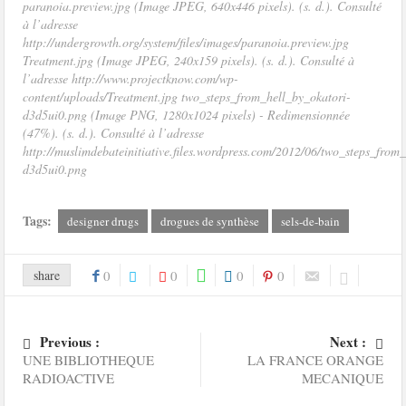
paranoia.preview.jpg (Image JPEG, 640x446 pixels). (s. d.). Consulté
à l’adresse
http://undergrowth.org/system/files/images/paranoia.preview.jpg
Treatment.jpg (Image JPEG, 240x159 pixels). (s. d.). Consulté à
l’adresse http://www.projectknow.com/wp-
content/uploads/Treatment.jpg two_steps_from_hell_by_okatori-
d3d5ui0.png (Image PNG, 1280x1024 pixels) - Redimensionnée
(47%). (s. d.). Consulté à l’adresse
http://muslimdebateinitiative.files.wordpress.com/2012/06/two_steps_from
d3d5ui0.png
Tags:
designer drugs
drogues de synthèse
sels-de-bain
share
0
0
0
0
Previous :
Next :
UNE BIBLIOTHEQUE
LA FRANCE ORANGE
RADIOACTIVE
MECANIQUE