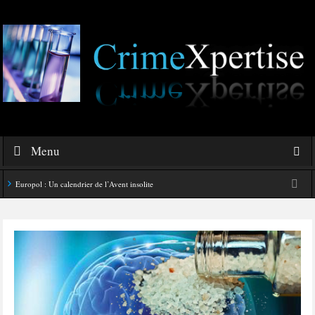
Menu
Europol : Un calendrier de l’Avent insolite
Le corbeau vole une arme sur une scène de crime
Foot et Blanchiment d’argent
L’illusion d’incognito
La Kalachnikov : l’arme la plus meurtrière du monde
La Mafia cible l’Etat Islamique
Quantique pour cryptographes