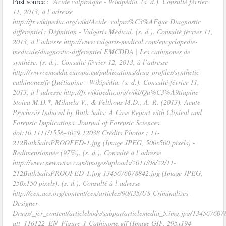
Post source :
Acide valproïque - Wikipédia. (s. d.). Consulté février
11, 2013, à l’adresse
http://fr.wikipedia.org/wiki/Acide_valpro%C3%AFque Diagnostic
différentiel : Définition - Vulgaris Médical. (s. d.). Consulté février 11,
2013, à l’adresse http://www.vulgaris-medical.com/encyclopedie-
medicale/diagnostic-differentiel EMCDDA | Les cathinones de
synthèse. (s. d.). Consulté février 12, 2013, à l’adresse
http://www.emcdda.europa.eu/publications/drug-profiles/synthetic-
cathinones/fr Quétiapine - Wikipédia. (s. d.). Consulté février 11,
2013, à l’adresse http://fr.wikipedia.org/wiki/Qu%C3%A9tiapine
Stoica M.D.*, Mihaela V., & Felthous M.D., A. R. (2013). Acute
Psychosis Induced by Bath Salts: A Case Report with Clinical and
Forensic Implications. Journal of Forensic Sciences.
doi:10.1111/1556-4029.12038 Crédits Photos : 11-
212BathSaltsPROOFED-1.jpg (Image JPEG, 500x500 pixels) -
Redimensionnée (97%). (s. d.). Consulté à l’adresse
http://www.newswise.com/images/uploads/2011/08/22/11-
212BathSaltsPROOFED-1.jpg 1345676078842.jpg (Image JPEG,
250x150 pixels). (s. d.). Consulté à l’adresse
http://cen.acs.org/content/cen/articles/90/i35/US-Criminalizes-
Designer-
Drugs/_jcr_content/articlebody/subpar/articlemedia_5.img.jpg/134567607
att_116122_EN_Figure-1-Cathinone.gif (Image GIF, 295x194