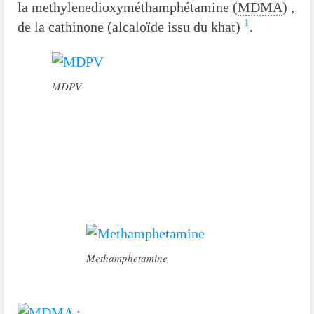
la methylenedioxyméthamphétamine (
MDMA
) ,
1
de la cathinone (alcaloïde issu du khat)
.
MDPV
Methamphetamine