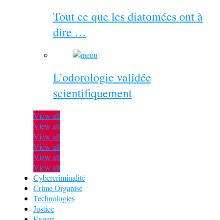
Tout ce que les diatomées ont à
dire …
L’odorologie validée
scientifiquement
View all
View all
View all
View all
View all
View all
Cybercriminalité
Crime Organisé
Technologies
Justice
Expert