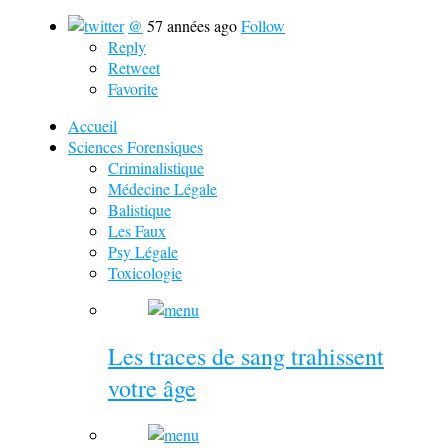
@
57 années ago
Follow
Reply
Retweet
Favorite
Accueil
Sciences Forensiques
Criminalistique
Médecine Légale
Balistique
Les Faux
Psy Légale
Toxicologie
Les traces de sang trahissent
votre âge