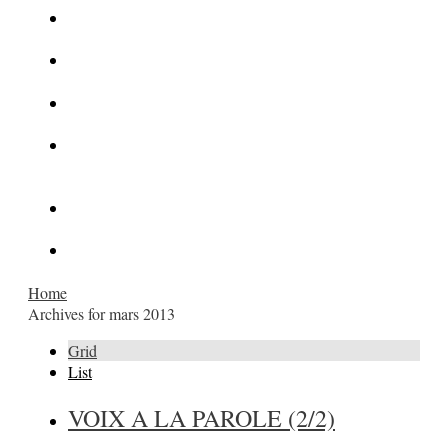
La Kalachnikov : l’arme la plus meurtrière du monde
La Mafia cible l’Etat Islamique
Quantique pour cryptographes
Les méthodes de recrutement des fonctionnaires par le
crime organisé
Le criminel de plus stupide de l’été !
Facebook : son catalogue biométrique de Tags illégal ?
Home
Archives for mars 2013
Grid
List
VOIX A LA PAROLE (2/2)