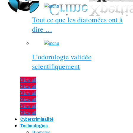
Tout ce que les diatomées ont à
dire …
L’odorologie validée
scientifiquement
View all
View all
View all
View all
View all
View all
Cybercriminalité
Technologies
Biométrie