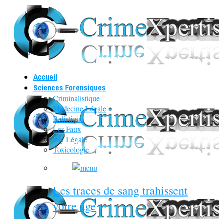
Accueil
Sciences Forensiques
Criminalistique
Médecine Légale
Balistique
Les Faux
Psy Légale
Toxicologie
Les traces de sang trahissent
votre âge