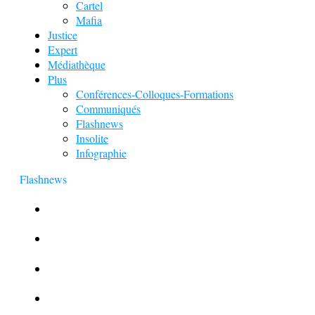
Cartel
Mafia
Justice
Expert
Médiathèque
Plus
Conférences-Colloques-Formations
Communiqués
Flashnews
Insolite
Infographie
Flashnews
Europol : Un calendrier de l’Avent insolite
Le corbeau vole une arme sur une scène de crime
Foot et Blanchiment d’argent
L’illusion d’incognito