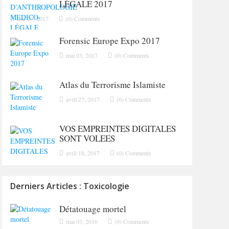
LÉGALE 2017
mai 29, 2017
(0) Comments
Forensic Europe Expo 2017
mai 03, 2017
(0) Comments
Atlas du Terrorisme Islamiste
avril 27, 2017
(0) Comments
VOS EMPREINTES DIGITALES
SONT VOLEES
avril 18, 2017
(0) Comments
Derniers Articles : Toxicologie
Détatouage mortel
mai 03, 2016
(0) Comments