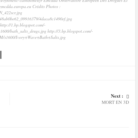
es/synthetic-cathinones/fr Emcdda Observatoire Européen Des Drogues Et
.emcdda.europa.eu Crédits Photos :
N_422scr.jpg
a48ab0be62_09916379/4daca8c1490ef.jpg
http://1.bp.blogspot.com/-
bath_salts_drugs.jpg http://3.bp.blogspot.com/-
1600/Ivory+Wave+Bath+Salts.jpg
Next :
MORT EN 3D