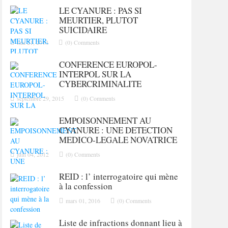
LE CYANURE : PAS SI
MEURTIER, PLUTOT
SUICIDAIRE
mai 21, 2013
(0) Comments
CONFERENCE EUROPOL-
INTERPOL SUR LA
CYBERCRIMINALITE
septembre 29, 2015
(0) Comments
EMPOISONNEMENT AU
CYANURE : UNE DETECTION
MEDICO-LEGALE NOVATRICE
juin 04, 2012
(0) Comments
REID : l’ interrogatoire qui mène
à la confession
mars 01, 2016
(0) Comments
Liste de infractions donnant lieu à