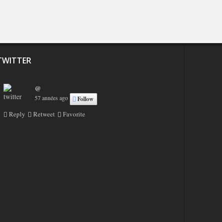
TWITTER
@
57 années ago
Follow
Reply
Retweet
Favorite