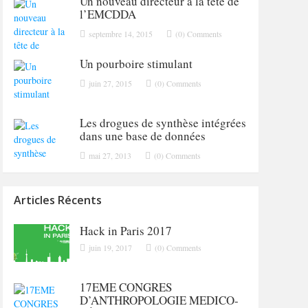
Un nouveau directeur à la tête de
l’EMCDDA
septembre 14, 2015
(0) Comments
Un pourboire stimulant
juin 27, 2015
(0) Comments
Les drogues de synthèse intégrées
dans une base de données
mai 27, 2013
(0) Comments
Articles Récents
Hack in Paris 2017
juin 19, 2017
(0) Comments
17EME CONGRES
D’ANTHROPOLOGIE MEDICO-