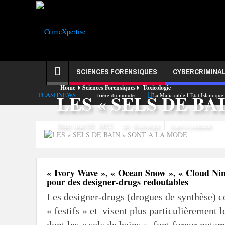
SCIENCES FORENSIQUES
CYBERCRIMINAL
Home
Sciences Forensiques
Toxicologie
View all
Les traces de sang trahissent votre âge
Tout ce que les diatom
LES « SELS DE BA
FLASHNEWS
hnikov : l’arme la plus meurtrière du monde
La Mafia cible l’Etat Islamique
Quant
Date:
mai 05, 2012
in:
Toxicologie
Leave a comment
« Ivory Wave », « Ocean Snow », « Cloud Nine
pour des designer-drugs redoutables
Les designer-drugs (drogues de synthèse) co
« festifs » et visent plus particulièrement 
dont les « sels de bains », font fureur not