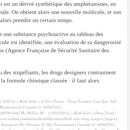
 est un dérivé synthétique des amphétamines, en
inale. On obtient alors une nouvelle molécule, et son
 alors prendre un certain temps.
e une substance psychoactive au tableau des
ule est identifiée, une évaluation de sa dangerosité
saps (Agence Française de Sécurité Sanitaire des
au des stupéfiants, les drugs designers contournent
la formule chimique classée : il faut alors
ly Sold As » Bath Salts » A New Threat : These Products Can Spur Self-
 Businessweek Consulté le 16/04/2012,
y/649596.html Mc Millen, M. . (23/03/2012) » Bath Salts » Drug Trend :
/www.webmd.com/mentalhealth/features/bath-salts-drug-dangers?page=2
Européens Des Drogues Et Des Toxicomanies Consulté le 16/04/2012,