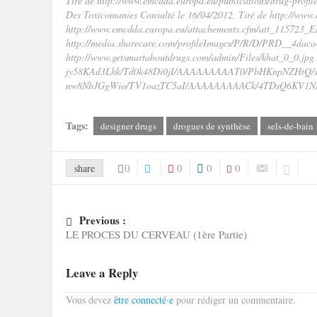
Tiré de http://www.emcdda.europa.eu/publications/drug-profil
Des Toxicomanies Consulté le 16/04/2012, Tiré de http://www
http://www.emcdda.europa.eu/attachements.cfm/att_115723_E
http://media.sharecare.com/profileImages/P/R/D/PRD__4dac
http://www.getsmartaboutdrugs.com/admin/Files/khat_0_0.jpg 
jy58KAd3Lhk/Td0k48Di0jI/AAAAAAAAAT0/PbHKnpNZHtQ/s1600/
nw8NbJGgWio/TV1oazTC5aI/AAAAAAAAACk/4TDsQ6KV1NM/s
Tags:
designer drugs
drogues de synthèse
sels-de-bain
0
0
0
0
share
Previous :
LE PROCES DU CERVEAU (1ère Partie)
Leave a Reply
Vous devez
être connecté·e
pour rédiger un commentaire.