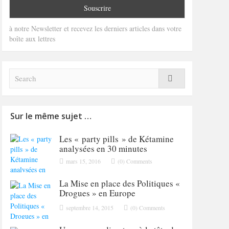
à notre Newsletter et recevez les derniers articles dans votre
boîte aux lettres
Sur le même sujet …
Les « party pills » de Kétamine
analysées en 30 minutes
mars 15, 2016
(0) Comments
La Mise en place des Politiques «
Drogues » en Europe
septembre 14, 2015
(0) Comments