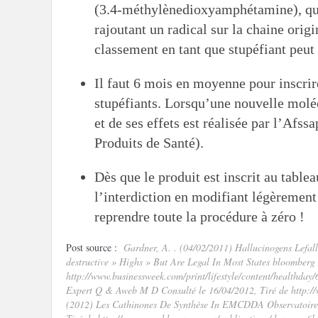
(3.4-méthylènedioxyamphétamine), qui
rajoutant un radical sur la chaine orig
classement en tant que stupéfiant peut
Il faut 6 mois en moyenne pour inscrir
stupéfiants. Lorsqu’une nouvelle moléc
et de ses effets est réalisée par l’Afs
Produits de Santé).
Dès que le produit est inscrit au table
l’interdiction en modifiant légèrement 
reprendre toute la procédure à zéro !
Post source :
Gardner, A. . (04/02/2011) Hallucinogens Lefal
destructive » Highs » But Are Legal In Most States bloomberg
http://www.businessweek.com/print/lifestyle/content/healthda
Expert Q & Aweb M D Consulté le 16/04/2012, Tiré de http:/
(2012) Les Cathinones De Synthèse In EMCDDA Observatoire 