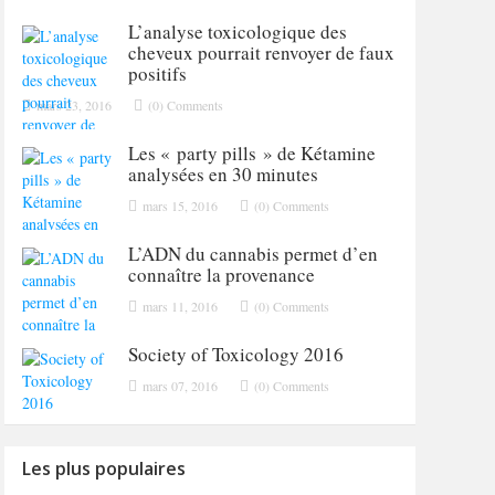
L’analyse toxicologique des
cheveux pourrait renvoyer de faux
positifs
mars 23, 2016
(0) Comments
Les « party pills » de Kétamine
analysées en 30 minutes
mars 15, 2016
(0) Comments
L’ADN du cannabis permet d’en
connaître la provenance
mars 11, 2016
(0) Comments
Society of Toxicology 2016
mars 07, 2016
(0) Comments
Les plus populaires