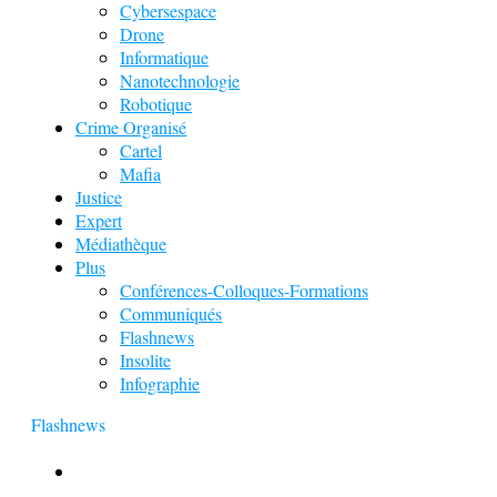
Cybersespace
Drone
Informatique
Nanotechnologie
Robotique
Crime Organisé
Cartel
Mafia
Justice
Expert
Médiathèque
Plus
Conférences-Colloques-Formations
Communiqués
Flashnews
Insolite
Infographie
Flashnews
Europol : Un calendrier de l’Avent insolite