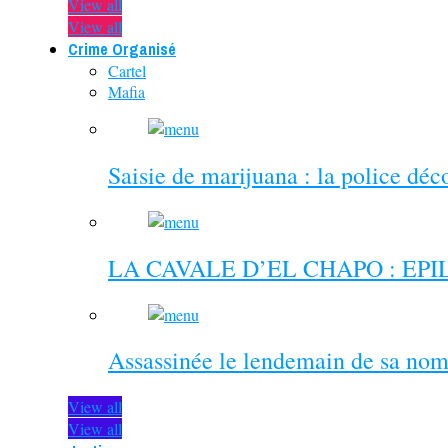
View all
View all
Crime Organisé
Cartel
Mafia
Saisie de marijuana : la police dé
LA CAVALE D’EL CHAPO : EP
Assassinée le lendemain de sa nom
View all
View all