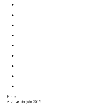
Le corbeau vole une arme sur une scène de crime
Foot et Blanchiment d’argent
L’illusion d’incognito
La Kalachnikov : l’arme la plus meurtrière du monde
La Mafia cible l’Etat Islamique
Quantique pour cryptographes
Les méthodes de recrutement des fonctionnaires par le crime
Le criminel de plus stupide de l’été !
Facebook : son catalogue biométrique de Tags illégal ?
Home
Archives for juin 2015