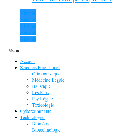
View all
View all
View all
View all
View all
Menu
Accueil
Sciences Forensiques
Criminalistique
Médecine Légale
Balistique
Les Faux
Psy Légale
Toxicologie
Cybercriminalité
Technologies
Biométrie
Biotechnologie