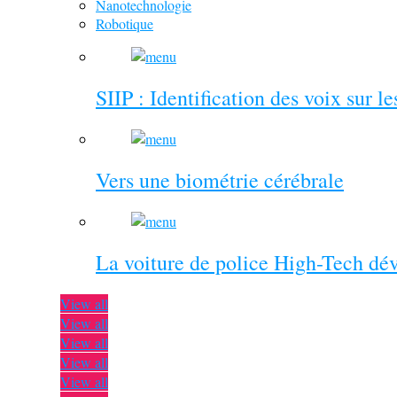
Nanotechnologie
Robotique
SIIP : Identification des voix sur l
Vers une biométrie cérébrale
La voiture de police High-Tech dé
View all
View all
View all
View all
View all