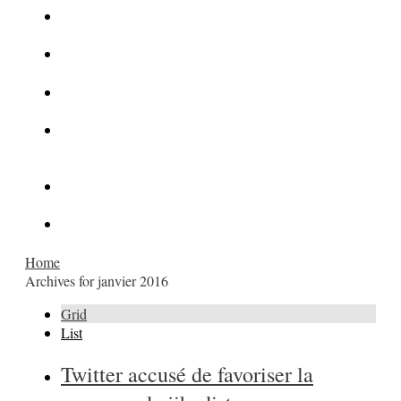
La Kalachnikov : l’arme la plus meurtrière du monde
La Mafia cible l’Etat Islamique
Quantique pour cryptographes
Les méthodes de recrutement des fonctionnaires par le
crime organisé
Le criminel de plus stupide de l’été !
Facebook : son catalogue biométrique de Tags illégal ?
Home
Archives for janvier 2016
Grid
List
Twitter accusé de favoriser la