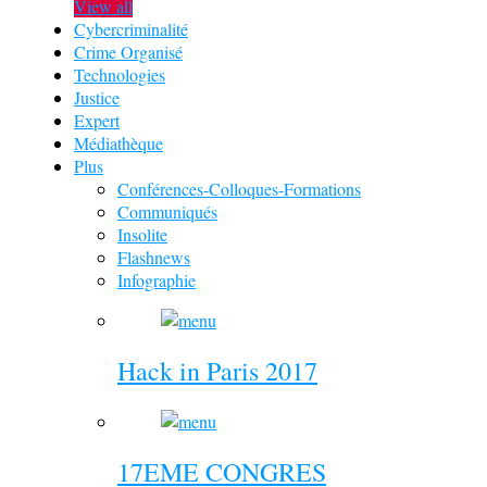
View all
Cybercriminalité
Crime Organisé
Technologies
Justice
Expert
Médiathèque
Plus
Conférences-Colloques-Formations
Communiqués
Insolite
Flashnews
Infographie
Hack in Paris 2017
17EME CONGRES