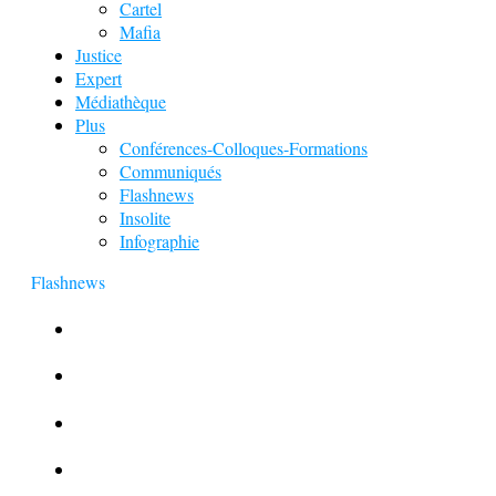
Cartel
Mafia
Justice
Expert
Médiathèque
Plus
Conférences-Colloques-Formations
Communiqués
Flashnews
Insolite
Infographie
Flashnews
Europol : Un calendrier de l’Avent insolite
Le corbeau vole une arme sur une scène de crime
Foot et Blanchiment d’argent
L’illusion d’incognito