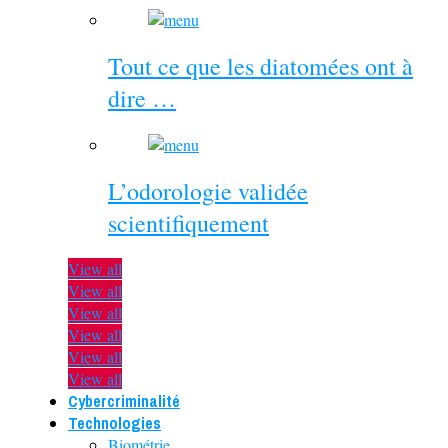
Tout ce que les diatomées ont à
dire …
L’odorologie validée
scientifiquement
View all
View all
View all
View all
View all
View all
Cybercriminalité
Technologies
Biométrie