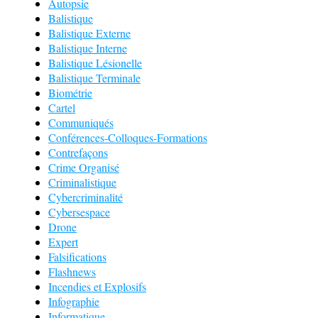
Autopsie
Balistique
Balistique Externe
Balistique Interne
Balistique Lésionelle
Balistique Terminale
Biométrie
Cartel
Communiqués
Conférences-Colloques-Formations
Contrefaçons
Crime Organisé
Criminalistique
Cybercriminalité
Cybersespace
Drone
Expert
Falsifications
Flashnews
Incendies et Explosifs
Infographie
Informatique