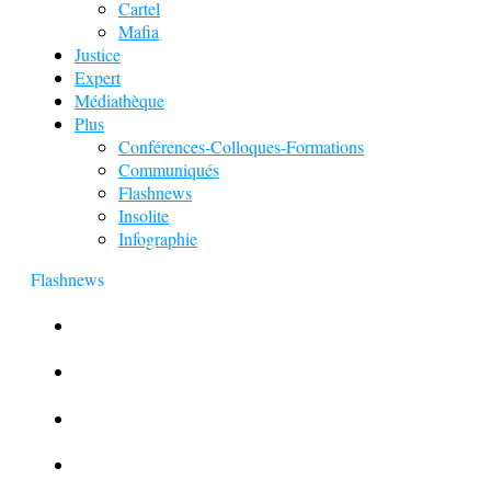
Cartel
Mafia
Justice
Expert
Médiathèque
Plus
Conférences-Colloques-Formations
Communiqués
Flashnews
Insolite
Infographie
Flashnews
Europol : Un calendrier de l’Avent insolite
Le corbeau vole une arme sur une scène de crime
Foot et Blanchiment d’argent
L’illusion d’incognito