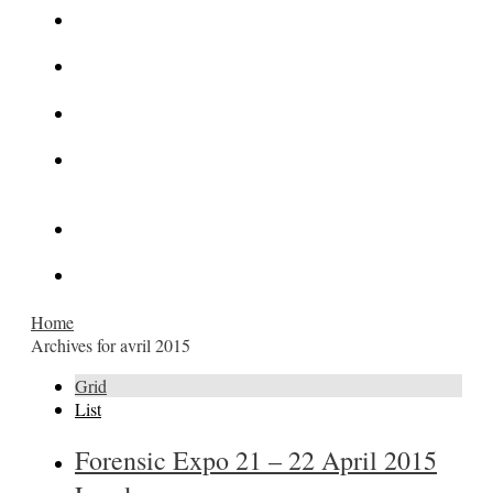
La Kalachnikov : l’arme la plus meurtrière du monde
La Mafia cible l’Etat Islamique
Quantique pour cryptographes
Les méthodes de recrutement des fonctionnaires par le
crime organisé
Le criminel de plus stupide de l’été !
Facebook : son catalogue biométrique de Tags illégal ?
Home
Archives for avril 2015
Grid
List
Forensic Expo 21 – 22 April 2015