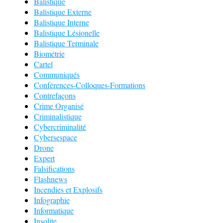
Balistique
Balistique Externe
Balistique Interne
Balistique Lésionelle
Balistique Terminale
Biométrie
Cartel
Communiqués
Conférences-Colloques-Formations
Contrefaçons
Crime Organisé
Criminalistique
Cybercriminalité
Cybersespace
Drone
Expert
Falsifications
Flashnews
Incendies et Explosifs
Infographie
Informatique
Insolite