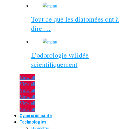
Tout ce que les diatomées ont à
dire …
L’odorologie validée
scientifiquement
View all
View all
View all
View all
View all
View all
Cybercriminalité
Technologies
Biométrie