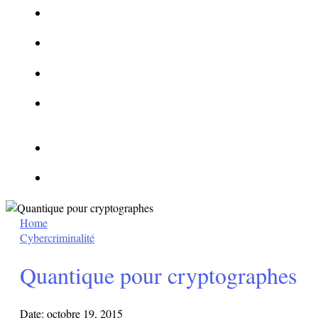
La Kalachnikov : l’arme la plus meurtrière du monde
La Mafia cible l’Etat Islamique
Quantique pour cryptographes
Les méthodes de recrutement des fonctionnaires par le
crime organisé
Le criminel de plus stupide de l’été !
Facebook : son catalogue biométrique de Tags illégal ?
Home
Cybercriminalité
Quantique pour cryptographes
Date:
octobre 19, 2015