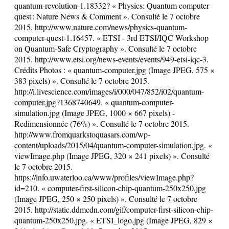
quantum-revolution-1.18332? « Physics: Quantum computer
quest : Nature News & Comment ». Consulté le 7 octobre
2015. http://www.nature.com/news/physics-quantum-
computer-quest-1.16457. « ETSI - 3rd ETSI/IQC Workshop
on Quantum-Safe Cryptography ». Consulté le 7 octobre
2015. http://www.etsi.org/news-events/events/949-etsi-iqc-3.
Crédits Photos : « quantum-computer.jpg (Image JPEG, 575 ×
383 pixels) ». Consulté le 7 octobre 2015.
http://i.livescience.com/images/i/000/047/852/i02/quantum-
computer.jpg?1368740649. « quantum-computer-
simulation.jpg (Image JPEG, 1000 × 667 pixels) -
Redimensionnée (76%) ». Consulté le 7 octobre 2015.
http://www.fromquarkstoquasars.com/wp-
content/uploads/2015/04/quantum-computer-simulation.jpg. «
viewImage.php (Image JPEG, 320 × 241 pixels) ». Consulté
le 7 octobre 2015.
https://info.uwaterloo.ca/www/profiles/viewImage.php?
id=210. « computer-first-silicon-chip-quantum-250x250.jpg
(Image JPEG, 250 × 250 pixels) ». Consulté le 7 octobre
2015. http://static.ddmcdn.com/gif/computer-first-silicon-chip-
quantum-250x250.jpg. « ETSI_logo.jpg (Image JPEG, 829 ×