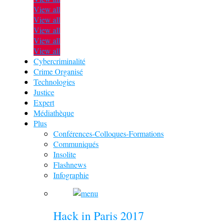
View all
View all
View all
View all
View all
Cybercriminalité
Crime Organisé
Technologies
Justice
Expert
Médiathèque
Plus
Conférences-Colloques-Formations
Communiqués
Insolite
Flashnews
Infographie
Hack in Paris 2017