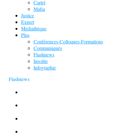
Cartel
Mafia
Justice
Expert
Médiathèque
Plus
Conférences-Colloques-Formations
Communiqués
Flashnews
Insolite
Infographie
Flashnews
Europol : Un calendrier de l’Avent insolite
Le corbeau vole une arme sur une scène de crime
Foot et Blanchiment d’argent
L’illusion d’incognito