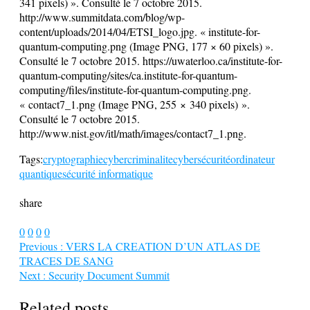
341 pixels) ». Consulté le 7 octobre 2015.
http://www.summitdata.com/blog/wp-
content/uploads/2014/04/ETSI_logo.jpg. « institute-for-
quantum-computing.png (Image PNG, 177 × 60 pixels) ».
Consulté le 7 octobre 2015. https://uwaterloo.ca/institute-for-
quantum-computing/sites/ca.institute-for-quantum-
computing/files/institute-for-quantum-computing.png.
« contact7_1.png (Image PNG, 255 × 340 pixels) ».
Consulté le 7 octobre 2015.
http://www.nist.gov/itl/math/images/contact7_1.png.
Tags:
cryptographie
cybercriminalite
cybersécurité
ordinateur
quantique
sécurité informatique
share
0
0
0
0
Previous :
VERS LA CREATION D’UN ATLAS DE
TRACES DE SANG
Next :
Security Document Summit
Related posts