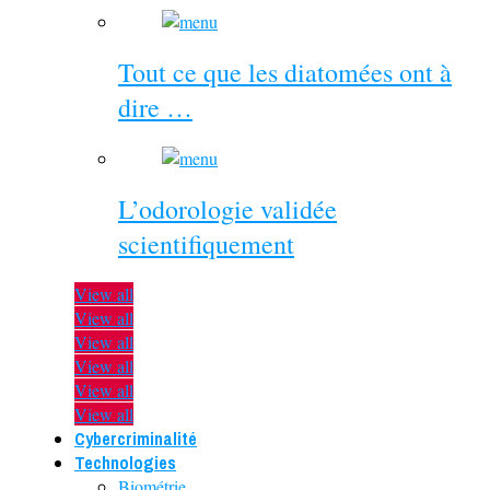
Tout ce que les diatomées ont à
dire …
L’odorologie validée
scientifiquement
View all
View all
View all
View all
View all
View all
Cybercriminalité
Technologies
Biométrie