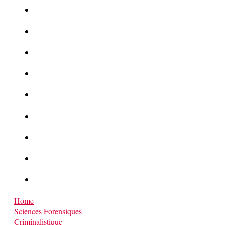
Le corbeau vole une arme sur une scène de crime
Foot et Blanchiment d’argent
L’illusion d’incognito
La Kalachnikov : l’arme la plus meurtrière du monde
La Mafia cible l’Etat Islamique
Quantique pour cryptographes
Les méthodes de recrutement des fonctionnaires par le crime
Le criminel de plus stupide de l’été !
Facebook : son catalogue biométrique de Tags illégal ?
Home
Sciences Forensiques
Criminalistique