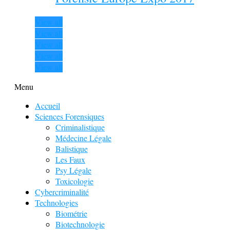
View all
View all
View all
View all
View all
Menu
Accueil
Sciences Forensiques
Criminalistique
Médecine Légale
Balistique
Les Faux
Psy Légale
Toxicologie
Cybercriminalité
Technologies
Biométrie
Biotechnologie