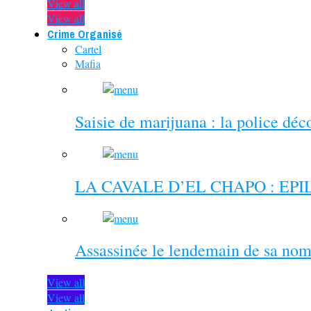
View all
View all
Crime Organisé
Cartel
Mafia
Saisie de marijuana : la police dé
LA CAVALE D’EL CHAPO : EP
Assassinée le lendemain de sa nom
View all
View all