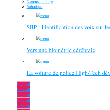
Nanotechnologie
Robotique
SIIP : Identification des voix sur l
Vers une biométrie cérébrale
La voiture de police High-Tech dé
View all
View all
View all
View all
View all