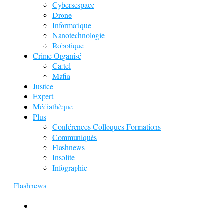
Cybersespace
Drone
Informatique
Nanotechnologie
Robotique
Crime Organisé
Cartel
Mafia
Justice
Expert
Médiathèque
Plus
Conférences-Colloques-Formations
Communiqués
Flashnews
Insolite
Infographie
Flashnews
Europol : Un calendrier de l’Avent insolite