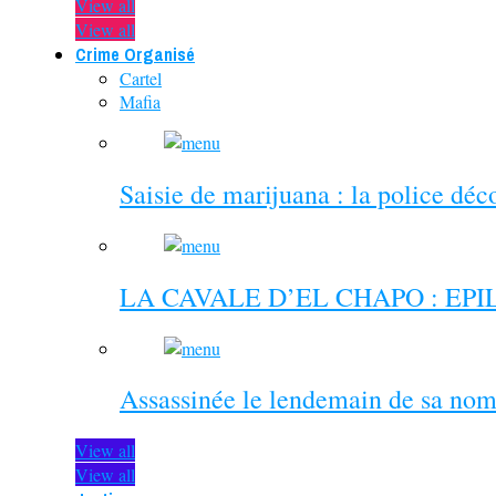
View all
View all
Crime Organisé
Cartel
Mafia
Saisie de marijuana : la police dé
LA CAVALE D’EL CHAPO : EP
Assassinée le lendemain de sa nom
View all
View all