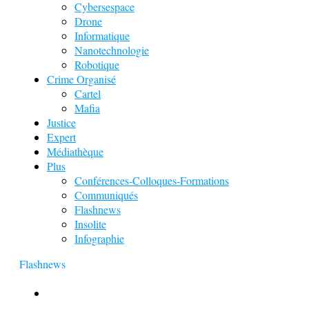
Cybersespace
Drone
Informatique
Nanotechnologie
Robotique
Crime Organisé
Cartel
Mafia
Justice
Expert
Médiathèque
Plus
Conférences-Colloques-Formations
Communiqués
Flashnews
Insolite
Infographie
Flashnews
Europol : Un calendrier de l’Avent insolite