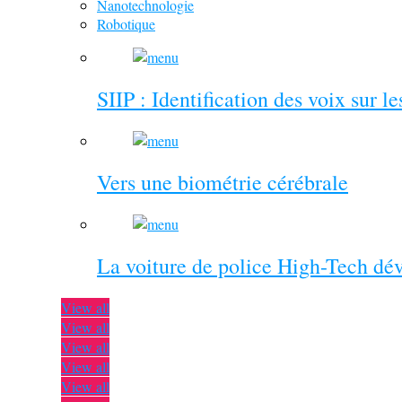
Nanotechnologie
Robotique
SIIP : Identification des voix sur l
Vers une biométrie cérébrale
La voiture de police High-Tech dé
View all
View all
View all
View all
View all