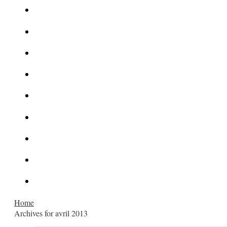
Le corbeau vole une arme sur une scène de crime
Foot et Blanchiment d’argent
L’illusion d’incognito
La Kalachnikov : l’arme la plus meurtrière du monde
La Mafia cible l’Etat Islamique
Quantique pour cryptographes
Les méthodes de recrutement des fonctionnaires par le crime
Le criminel de plus stupide de l’été !
Facebook : son catalogue biométrique de Tags illégal ?
Home
Archives for avril 2013