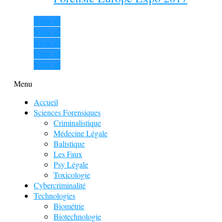
View all
View all
View all
View all
View all
Menu
Accueil
Sciences Forensiques
Criminalistique
Médecine Légale
Balistique
Les Faux
Psy Légale
Toxicologie
Cybercriminalité
Technologies
Biométrie
Biotechnologie