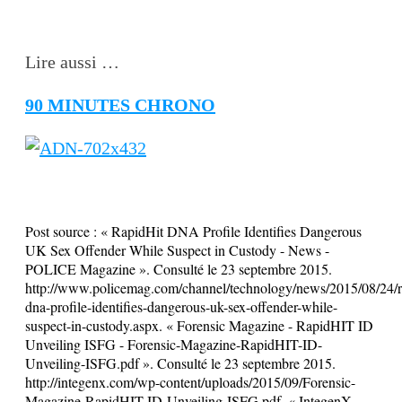
Lire aussi …
90 MINUTES CHRONO
Post source :
« RapidHit DNA Profile Identifies Dangerous
UK Sex Offender While Suspect in Custody - News -
POLICE Magazine ». Consulté le 23 septembre 2015.
http://www.policemag.com/channel/technology/news/2015/08/24/r
dna-profile-identifies-dangerous-uk-sex-offender-while-
suspect-in-custody.aspx. « Forensic Magazine - RapidHIT ID
Unveiling ISFG - Forensic-Magazine-RapidHIT-ID-
Unveiling-ISFG.pdf ». Consulté le 23 septembre 2015.
http://integenx.com/wp-content/uploads/2015/09/Forensic-
Magazine-RapidHIT-ID-Unveiling-ISFG.pdf. « IntegenX