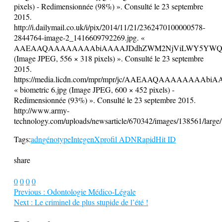
pixels) - Redimensionnée (98%) ». Consulté le 23 septembre
2015.
http://i.dailymail.co.uk/i/pix/2014/11/21/2362470100000578-
2844764-image-2_1416609792269.jpg. «
AAEAAQAAAAAAAAbiAAAAJDdhZWM2NjViLWY5YWQtN
(Image JPEG, 556 × 318 pixels) ». Consulté le 23 septembre
2015.
https://media.licdn.com/mpr/mpr/jc/AAEAAQAAAAA
« biometric 6.jpg (Image JPEG, 600 × 452 pixels) -
Redimensionnée (93%) ». Consulté le 23 septembre 2015.
http://www.army-
technology.com/uploads/newsarticle/670342/images/138561/larg
Tags:
adn
génotype
IntegenX
profil ADN
RapidHit ID
share
0
0
0
0
Previous :
Odontologie Médico-Légale
Next :
Le criminel de plus stupide de l’été !