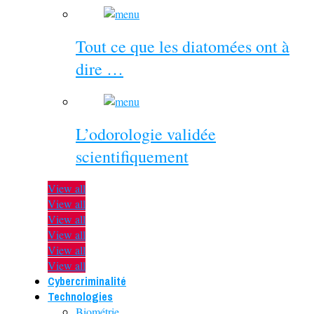
Tout ce que les diatomées ont à
dire …
L’odorologie validée
scientifiquement
View all
View all
View all
View all
View all
View all
Cybercriminalité
Technologies
Biométrie