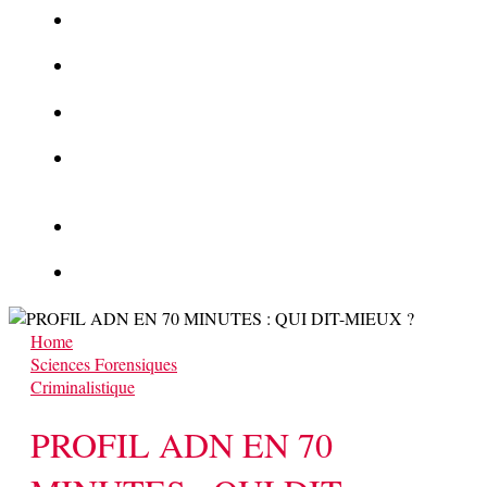
La Kalachnikov : l’arme la plus meurtrière du monde
La Mafia cible l’Etat Islamique
Quantique pour cryptographes
Les méthodes de recrutement des fonctionnaires par le
crime organisé
Le criminel de plus stupide de l’été !
Facebook : son catalogue biométrique de Tags illégal ?
Home
Sciences Forensiques
Criminalistique
PROFIL ADN EN 70