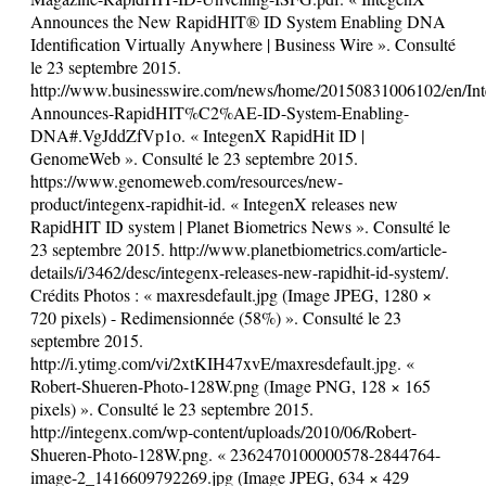
Announces the New RapidHIT® ID System Enabling DNA
Identification Virtually Anywhere | Business Wire ». Consulté
le 23 septembre 2015.
http://www.businesswire.com/news/home/20150831006102/en/In
Announces-RapidHIT%C2%AE-ID-System-Enabling-
DNA#.VgJddZfVp1o. « IntegenX RapidHit ID |
GenomeWeb ». Consulté le 23 septembre 2015.
https://www.genomeweb.com/resources/new-
product/integenx-rapidhit-id. « IntegenX releases new
RapidHIT ID system | Planet Biometrics News ». Consulté le
23 septembre 2015. http://www.planetbiometrics.com/article-
details/i/3462/desc/integenx-releases-new-rapidhit-id-system/.
Crédits Photos : « maxresdefault.jpg (Image JPEG, 1280 ×
720 pixels) - Redimensionnée (58%) ». Consulté le 23
septembre 2015.
http://i.ytimg.com/vi/2xtKIH47xvE/maxresdefault.jpg. «
Robert-Shueren-Photo-128W.png (Image PNG, 128 × 165
pixels) ». Consulté le 23 septembre 2015.
http://integenx.com/wp-content/uploads/2010/06/Robert-
Shueren-Photo-128W.png. « 2362470100000578-2844764-
image-2_1416609792269.jpg (Image JPEG, 634 × 429