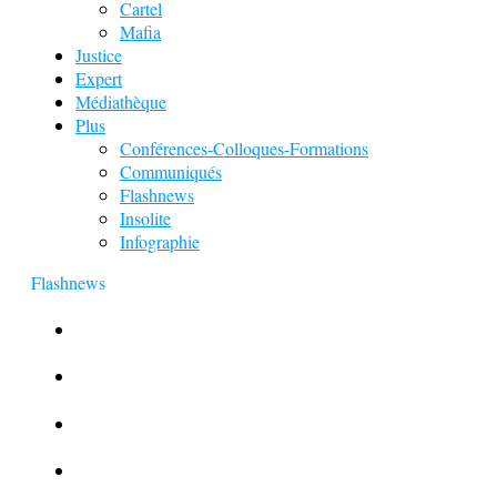
Cartel
Mafia
Justice
Expert
Médiathèque
Plus
Conférences-Colloques-Formations
Communiqués
Flashnews
Insolite
Infographie
Flashnews
Europol : Un calendrier de l’Avent insolite
Le corbeau vole une arme sur une scène de crime
Foot et Blanchiment d’argent
L’illusion d’incognito