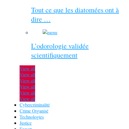
Tout ce que les diatomées ont à
dire …
L’odorologie validée
scientifiquement
View all
View all
View all
View all
View all
View all
Cybercriminalité
Crime Organisé
Technologies
Justice
Expert