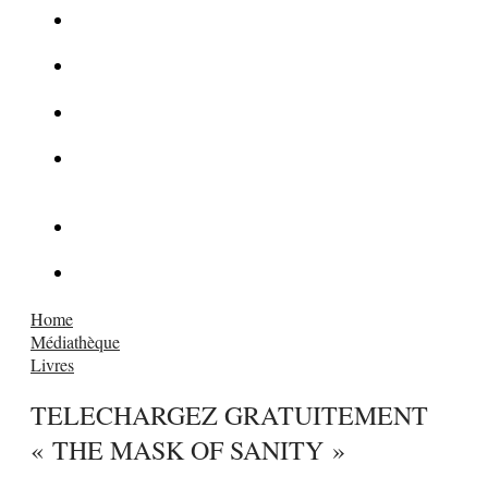
La Kalachnikov : l’arme la plus meurtrière du monde
La Mafia cible l’Etat Islamique
Quantique pour cryptographes
Les méthodes de recrutement des fonctionnaires par le
crime organisé
Le criminel de plus stupide de l’été !
Facebook : son catalogue biométrique de Tags illégal ?
Home
Médiathèque
Livres
TELECHARGEZ GRATUITEMENT
« THE MASK OF SANITY »