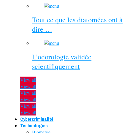
Tout ce que les diatomées ont à
dire …
L’odorologie validée
scientifiquement
View all
View all
View all
View all
View all
View all
Cybercriminalité
Technologies
Biométrie