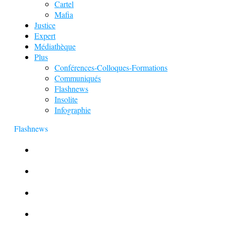
Cartel
Mafia
Justice
Expert
Médiathèque
Plus
Conférences-Colloques-Formations
Communiqués
Flashnews
Insolite
Infographie
Flashnews
Europol : Un calendrier de l’Avent insolite
Le corbeau vole une arme sur une scène de crime
Foot et Blanchiment d’argent
L’illusion d’incognito