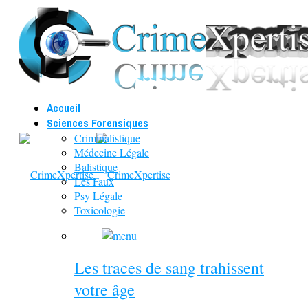
Accueil
Sciences Forensiques
Criminalistique
Médecine Légale
Balistique
Les Faux
Psy Légale
Toxicologie
Les traces de sang trahissent
votre âge