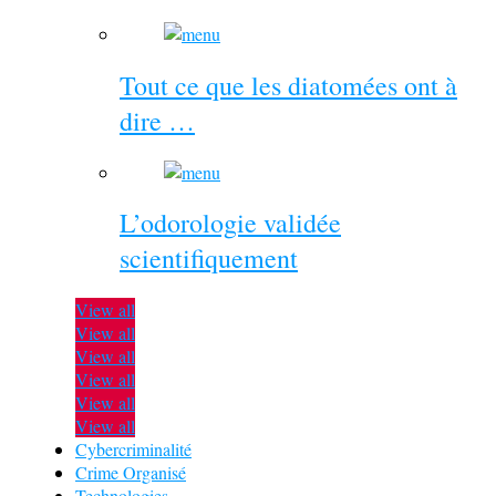
Tout ce que les diatomées ont à
dire …
L’odorologie validée
scientifiquement
View all
View all
View all
View all
View all
View all
Cybercriminalité
Crime Organisé
Technologies