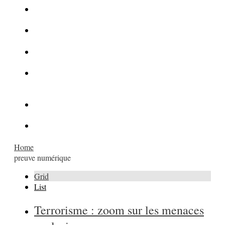
La Kalachnikov : l’arme la plus meurtrière du monde
La Mafia cible l’Etat Islamique
Quantique pour cryptographes
Les méthodes de recrutement des fonctionnaires par le
crime organisé
Le criminel de plus stupide de l’été !
Facebook : son catalogue biométrique de Tags illégal ?
Home
preuve numérique
Grid
List
Terrorisme : zoom sur les menaces