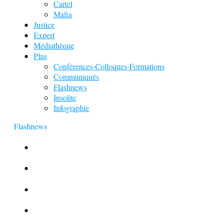
Cartel
Mafia
Justice
Expert
Médiathèque
Plus
Conférences-Colloques-Formations
Communiqués
Flashnews
Insolite
Infographie
Flashnews
Europol : Un calendrier de l’Avent insolite
Le corbeau vole une arme sur une scène de crime
Foot et Blanchiment d’argent
L’illusion d’incognito