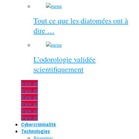
Tout ce que les diatomées ont à
dire …
L’odorologie validée
scientifiquement
View all
View all
View all
View all
View all
View all
Cybercriminalité
Technologies
Biométrie