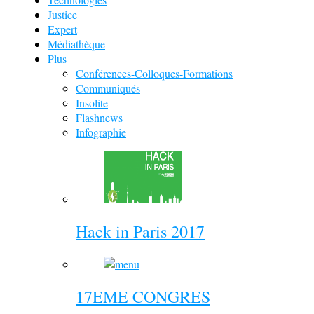
Justice
Expert
Médiathèque
Plus
Conférences-Colloques-Formations
Communiqués
Insolite
Flashnews
Infographie
Hack in Paris 2017
17EME CONGRES