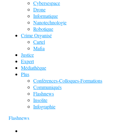
Cybersespace
Drone
Informatique
Nanotechnologie
Robotique
Crime Organisé
Cartel
Mafia
Justice
Expert
Médiathèque
Plus
Conférences-Colloques-Formations
Communiqués
Flashnews
Insolite
Infographie
Flashnews
Europol : Un calendrier de l’Avent insolite