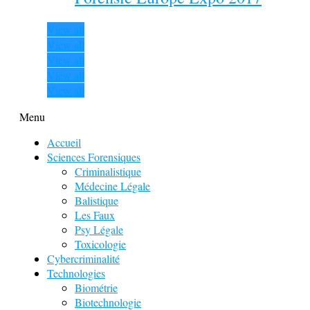
View all
View all
View all
View all
View all
Menu
Accueil
Sciences Forensiques
Criminalistique
Médecine Légale
Balistique
Les Faux
Psy Légale
Toxicologie
Cybercriminalité
Technologies
Biométrie
Biotechnologie