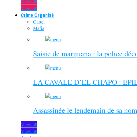
View all
View all
Crime Organisé
Cartel
Mafia
Saisie de marijuana : la police dé
LA CAVALE D’EL CHAPO : EP
Assassinée le lendemain de sa nom
View all
View all