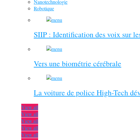
Nanotechnologie
Robotique
SIIP : Identification des voix sur l
Vers une biométrie cérébrale
La voiture de police High-Tech dé
View all
View all
View all
View all
View all