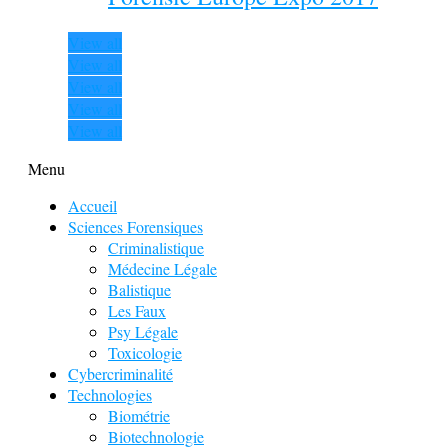
View all
View all
View all
View all
View all
Menu
Accueil
Sciences Forensiques
Criminalistique
Médecine Légale
Balistique
Les Faux
Psy Légale
Toxicologie
Cybercriminalité
Technologies
Biométrie
Biotechnologie