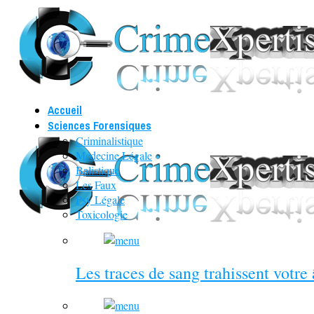
Accueil
Sciences Forensiques
Criminalistique
Médecine Légale
Balistique
Les Faux
Psy Légale
Toxicologie
Les traces de sang trahissent votre