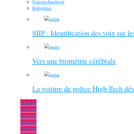
Nanotechnologie
Robotique
SIIP : Identification des voix sur l
Vers une biométrie cérébrale
La voiture de police High-Tech dé
View all
View all
View all
View all
View all