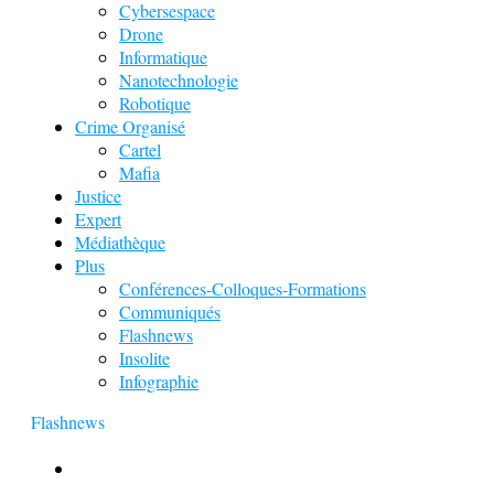
Cybersespace
Drone
Informatique
Nanotechnologie
Robotique
Crime Organisé
Cartel
Mafia
Justice
Expert
Médiathèque
Plus
Conférences-Colloques-Formations
Communiqués
Flashnews
Insolite
Infographie
Flashnews
Europol : Un calendrier de l’Avent insolite