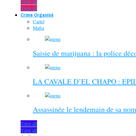
View all
View all
Crime Organisé
Cartel
Mafia
Saisie de marijuana : la police dé
LA CAVALE D’EL CHAPO : EP
Assassinée le lendemain de sa nom
View all
View all