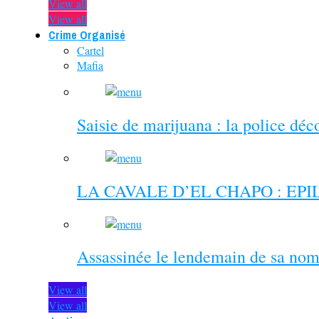
View all
View all
Crime Organisé
Cartel
Mafia
Saisie de marijuana : la police dé
LA CAVALE D’EL CHAPO : EP
Assassinée le lendemain de sa nom
View all
View all