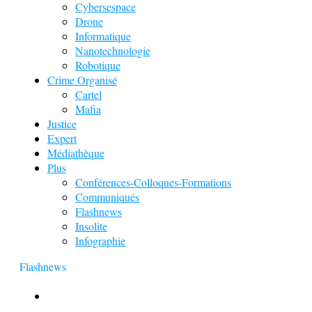
Cybersespace
Drone
Informatique
Nanotechnologie
Robotique
Crime Organisé
Cartel
Mafia
Justice
Expert
Médiathèque
Plus
Conférences-Colloques-Formations
Communiqués
Flashnews
Insolite
Infographie
Flashnews
Europol : Un calendrier de l’Avent insolite