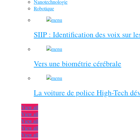
Nanotechnologie
Robotique
SIIP : Identification des voix sur l
Vers une biométrie cérébrale
La voiture de police High-Tech dé
View all
View all
View all
View all
View all