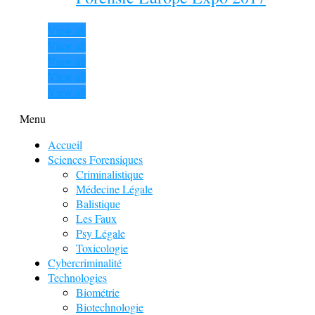
View all
View all
View all
View all
View all
Menu
Accueil
Sciences Forensiques
Criminalistique
Médecine Légale
Balistique
Les Faux
Psy Légale
Toxicologie
Cybercriminalité
Technologies
Biométrie
Biotechnologie