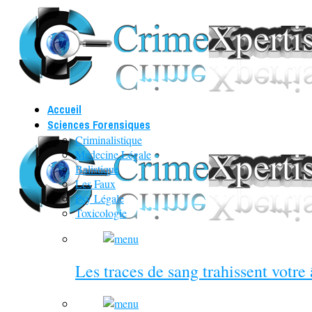
Accueil
Sciences Forensiques
Criminalistique
Médecine Légale
Balistique
Les Faux
Psy Légale
Toxicologie
Les traces de sang trahissent votre