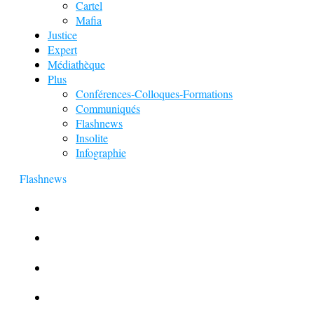
Cartel
Mafia
Justice
Expert
Médiathèque
Plus
Conférences-Colloques-Formations
Communiqués
Flashnews
Insolite
Infographie
Flashnews
Europol : Un calendrier de l’Avent insolite
Le corbeau vole une arme sur une scène de crime
Foot et Blanchiment d’argent
L’illusion d’incognito