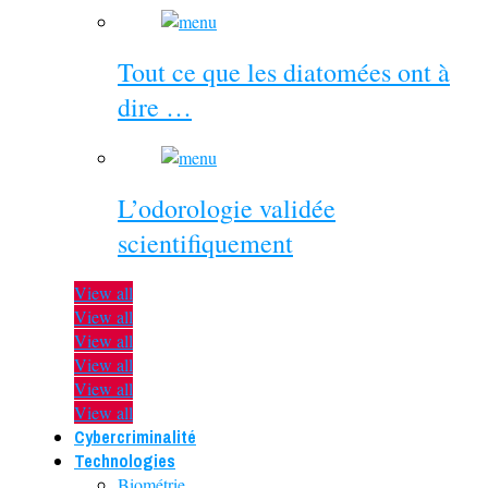
Tout ce que les diatomées ont à
dire …
L’odorologie validée
scientifiquement
View all
View all
View all
View all
View all
View all
Cybercriminalité
Technologies
Biométrie