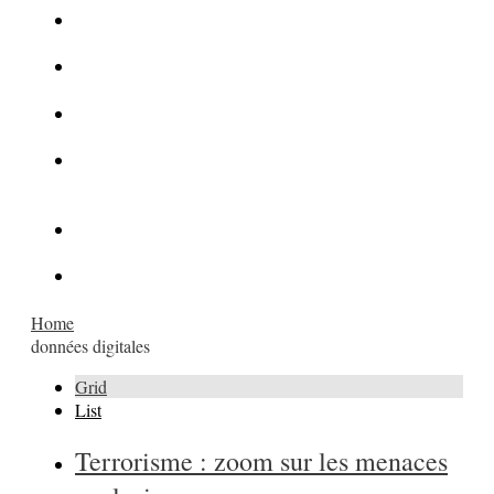
La Kalachnikov : l’arme la plus meurtrière du monde
La Mafia cible l’Etat Islamique
Quantique pour cryptographes
Les méthodes de recrutement des fonctionnaires par le
crime organisé
Le criminel de plus stupide de l’été !
Facebook : son catalogue biométrique de Tags illégal ?
Home
données digitales
Grid
List
Terrorisme : zoom sur les menaces