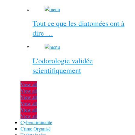
Tout ce que les diatomées ont à
dire …
L’odorologie validée
scientifiquement
View all
View all
View all
View all
View all
View all
Cybercriminalité
Crime Organisé
Technologies