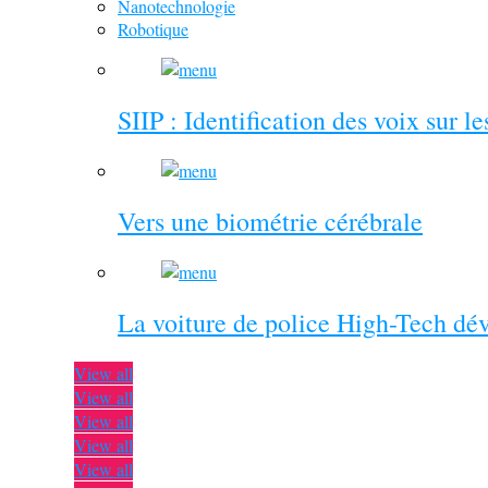
Nanotechnologie
Robotique
SIIP : Identification des voix sur l
Vers une biométrie cérébrale
La voiture de police High-Tech dé
View all
View all
View all
View all
View all