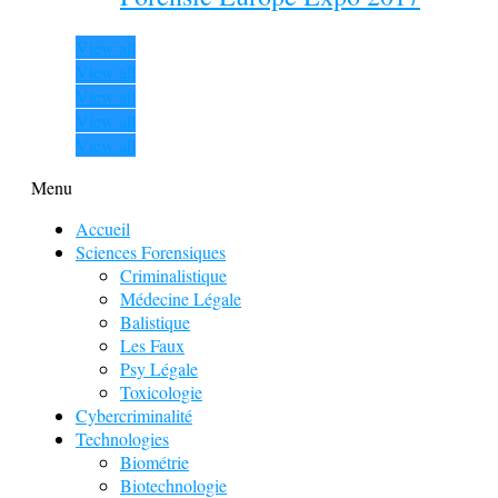
View all
View all
View all
View all
View all
Menu
Accueil
Sciences Forensiques
Criminalistique
Médecine Légale
Balistique
Les Faux
Psy Légale
Toxicologie
Cybercriminalité
Technologies
Biométrie
Biotechnologie