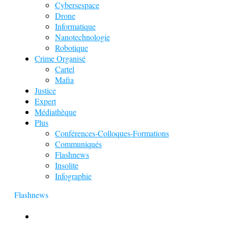
Cybersespace
Drone
Informatique
Nanotechnologie
Robotique
Crime Organisé
Cartel
Mafia
Justice
Expert
Médiathèque
Plus
Conférences-Colloques-Formations
Communiqués
Flashnews
Insolite
Infographie
Flashnews
Europol : Un calendrier de l’Avent insolite