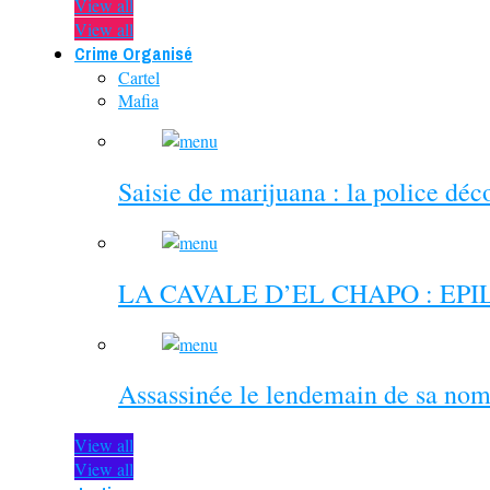
View all
View all
Crime Organisé
Cartel
Mafia
Saisie de marijuana : la police dé
LA CAVALE D’EL CHAPO : EP
Assassinée le lendemain de sa nom
View all
View all