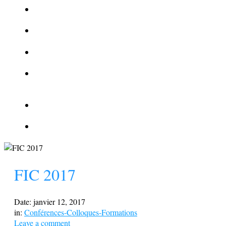
La Kalachnikov : l’arme la plus meurtrière du monde
La Mafia cible l’Etat Islamique
Quantique pour cryptographes
Les méthodes de recrutement des fonctionnaires par le
crime organisé
Le criminel de plus stupide de l’été !
Facebook : son catalogue biométrique de Tags illégal ?
FIC 2017
Date:
janvier 12, 2017
in:
Conférences-Colloques-Formations
Leave a comment