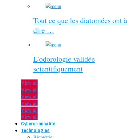
Tout ce que les diatomées ont à
dire …
L’odorologie validée
scientifiquement
View all
View all
View all
View all
View all
View all
Cybercriminalité
Technologies
Biométrie