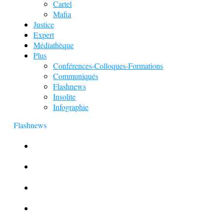
Cartel
Mafia
Justice
Expert
Médiathèque
Plus
Conférences-Colloques-Formations
Communiqués
Flashnews
Insolite
Infographie
Flashnews
Europol : Un calendrier de l’Avent insolite
Le corbeau vole une arme sur une scène de crime
Foot et Blanchiment d’argent
L’illusion d’incognito