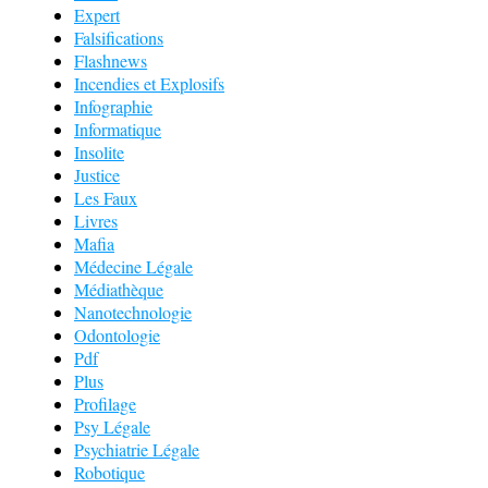
Expert
Falsifications
Flashnews
Incendies et Explosifs
Infographie
Informatique
Insolite
Justice
Les Faux
Livres
Mafia
Médecine Légale
Médiathèque
Nanotechnologie
Odontologie
Pdf
Plus
Profilage
Psy Légale
Psychiatrie Légale
Robotique