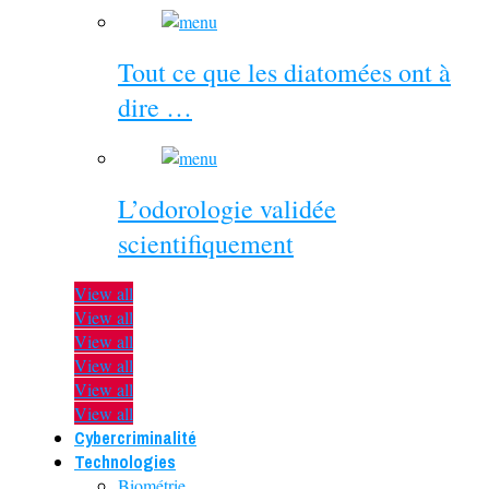
Tout ce que les diatomées ont à
dire …
L’odorologie validée
scientifiquement
View all
View all
View all
View all
View all
View all
Cybercriminalité
Technologies
Biométrie