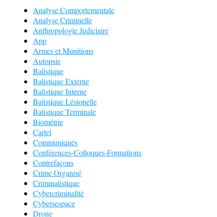
Analyse Comportementale
Analyse Criminelle
Anthropologie Judiciaire
App
Armes et Munitions
Autopsie
Balistique
Balistique Externe
Balistique Interne
Balistique Lésionelle
Balistique Terminale
Biométrie
Cartel
Communiqués
Conférences-Colloques-Formations
Contrefaçons
Crime Organisé
Criminalistique
Cybercriminalité
Cybersespace
Drone