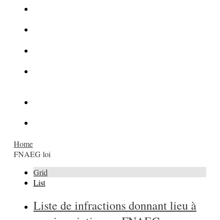
La Kalachnikov : l’arme la plus meurtrière du monde
La Mafia cible l’Etat Islamique
Quantique pour cryptographes
Les méthodes de recrutement des fonctionnaires par le
crime organisé
Le criminel de plus stupide de l’été !
Facebook : son catalogue biométrique de Tags illégal ?
Home
FNAEG loi
Grid
List
Liste de infractions donnant lieu à