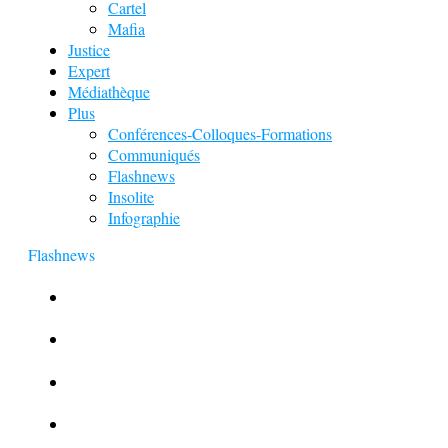
Cartel
Mafia
Justice
Expert
Médiathèque
Plus
Conférences-Colloques-Formations
Communiqués
Flashnews
Insolite
Infographie
Flashnews
Europol : Un calendrier de l’Avent insolite
Le corbeau vole une arme sur une scène de crime
Foot et Blanchiment d’argent
L’illusion d’incognito