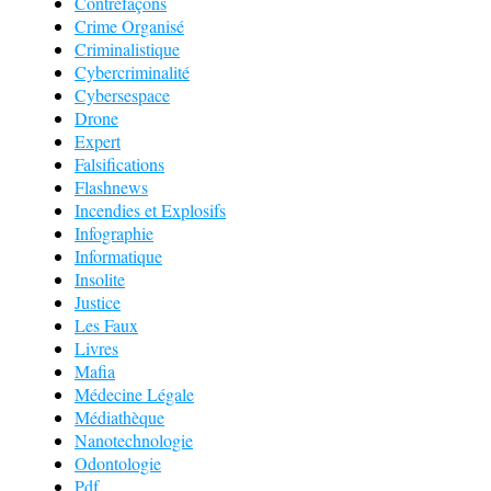
Contrefaçons
Crime Organisé
Criminalistique
Cybercriminalité
Cybersespace
Drone
Expert
Falsifications
Flashnews
Incendies et Explosifs
Infographie
Informatique
Insolite
Justice
Les Faux
Livres
Mafia
Médecine Légale
Médiathèque
Nanotechnologie
Odontologie
Pdf