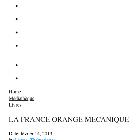
La Kalachnikov : l’arme la plus meurtrière du monde
La Mafia cible l’Etat Islamique
Quantique pour cryptographes
Les méthodes de recrutement des fonctionnaires par le
crime organisé
Le criminel de plus stupide de l’été !
Facebook : son catalogue biométrique de Tags illégal ?
Home
Médiathèque
Livres
LA FRANCE ORANGE MECANIQUE
Date:
février 14, 2013
in:
Livres
,
Thématiques