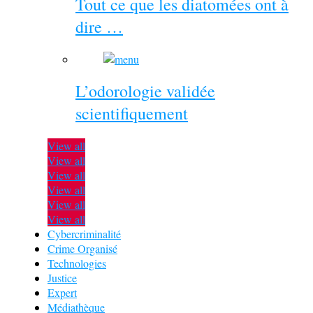
Tout ce que les diatomées ont à
dire …
L’odorologie validée
scientifiquement
View all
View all
View all
View all
View all
View all
Cybercriminalité
Crime Organisé
Technologies
Justice
Expert
Médiathèque