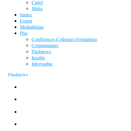
Cartel
Mafia
Justice
Expert
Médiathèque
Plus
Conférences-Colloques-Formations
Communiqués
Flashnews
Insolite
Infographie
Flashnews
Europol : Un calendrier de l’Avent insolite
Le corbeau vole une arme sur une scène de crime
Foot et Blanchiment d’argent
L’illusion d’incognito