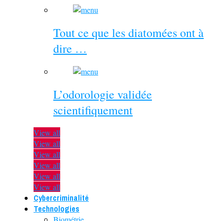
Tout ce que les diatomées ont à
dire …
L’odorologie validée
scientifiquement
View all
View all
View all
View all
View all
View all
Cybercriminalité
Technologies
Biométrie