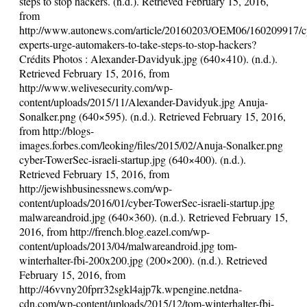
steps to stop hackers. (n.d.). Retrieved February 15, 2016,
from
http://www.autonews.com/article/20160203/OEM06/160209917/cy
experts-urge-automakers-to-take-steps-to-stop-hackers?
Crédits Photos : Alexander-Davidyuk.jpg (640×410). (n.d.).
Retrieved February 15, 2016, from
http://www.welivesecurity.com/wp-
content/uploads/2015/11/Alexander-Davidyuk.jpg Anuja-
Sonalker.png (640×595). (n.d.). Retrieved February 15, 2016,
from http://blogs-
images.forbes.com/leoking/files/2015/02/Anuja-Sonalker.png
cyber-TowerSec-israeli-startup.jpg (640×400). (n.d.).
Retrieved February 15, 2016, from
http://jewishbusinessnews.com/wp-
content/uploads/2016/01/cyber-TowerSec-israeli-startup.jpg
malwareandroid.jpg (640×360). (n.d.). Retrieved February 15,
2016, from http://french.blog.eazel.com/wp-
content/uploads/2013/04/malwareandroid.jpg tom-
winterhalter-fbi-200x200.jpg (200×200). (n.d.). Retrieved
February 15, 2016, from
http://46vvny20fprr32sgkl4ajp7k.wpengine.netdna-
cdn.com/wp-content/uploads/2015/12/tom-winterhalter-fbi-