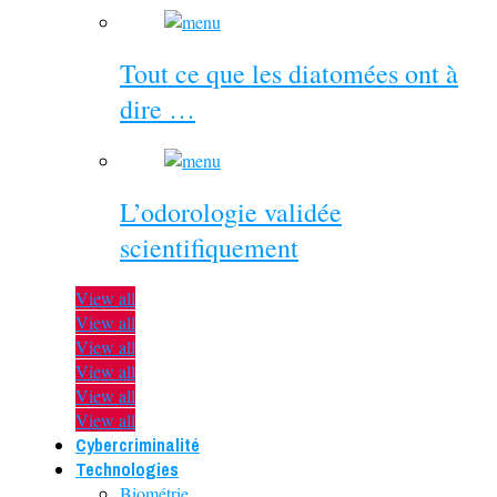
Tout ce que les diatomées ont à
dire …
L’odorologie validée
scientifiquement
View all
View all
View all
View all
View all
View all
Cybercriminalité
Technologies
Biométrie