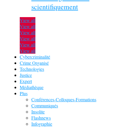
scientifiquement
View all
View all
View all
View all
View all
View all
Cybercriminalité
Crime Organisé
Technologies
Justice
Expert
Médiathèque
Plus
Conférences-Colloques-Formations
Communiqués
Insolite
Flashnews
Infographie