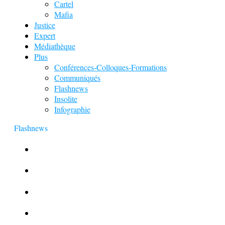
Cartel
Mafia
Justice
Expert
Médiathèque
Plus
Conférences-Colloques-Formations
Communiqués
Flashnews
Insolite
Infographie
Flashnews
Europol : Un calendrier de l’Avent insolite
Le corbeau vole une arme sur une scène de crime
Foot et Blanchiment d’argent
L’illusion d’incognito