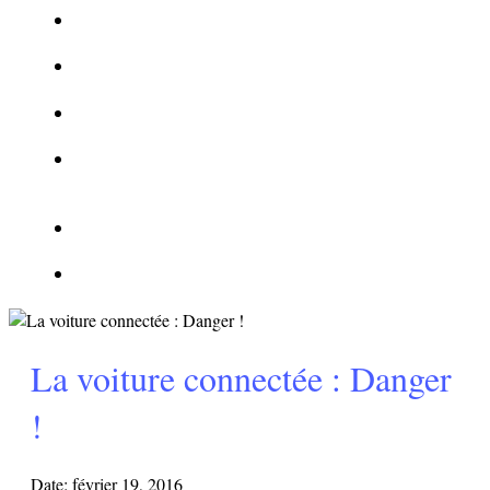
La Kalachnikov : l’arme la plus meurtrière du monde
La Mafia cible l’Etat Islamique
Quantique pour cryptographes
Les méthodes de recrutement des fonctionnaires par le
crime organisé
Le criminel de plus stupide de l’été !
Facebook : son catalogue biométrique de Tags illégal ?
La voiture connectée : Danger
!
Date:
février 19, 2016