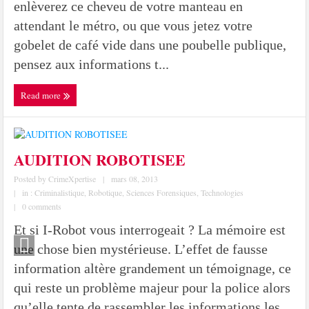
enlèverez ce cheveu de votre manteau en
attendant le métro, ou que vous jetez votre
gobelet de café vide dans une poubelle publique,
pensez aux informations t...
Read more
AUDITION ROBOTISEE
Posted by
CrimeXpertise
|
mars 08, 2013
|
in :
Criminalistique
,
Robotique
,
Sciences Forensiques
,
Technologies
|
0 comments
Et si I-Robot vous interrogeait ? La mémoire est
une chose bien mystérieuse. L’effet de fausse
information altère grandement un témoignage, ce
qui reste un problème majeur pour la police alors
qu’elle tente de rassembler les informations les