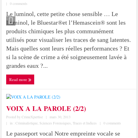
|
0 comments
Le luminol, cette petite chose sensible … Le
Luminol, le Bluestar®et l’Hemascein® sont les
produits chimiques les plus communément
utilisés pour visualiser les traces de sang latentes.
Mais quelles sont leurs réelles performances ? Et
si la scène de crime a été soigneusement lavée à
grandes eaux ?...
Read more
VOIX A LA PAROLE (2/2)
Posted by
CrimeXpertise
|
mars 30, 2013
|
in :
Criminalistique
,
Sciences Forensiques
,
Traces et Indices
|
0 comments
Le passeport vocal Notre empreinte vocale se