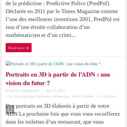
de la prédiction : Predictive Police (PredPol).
Déclarée en 2011 par le Times Magazine comme
l’une des meilleures inventions 2001, PredPol est
issu d’une étroite collaboration d’un
mathématicien et d’un crimi...
Read more
Portraits en 3D à partir de l’ADN : une
vision du futur ?
Posted by
CrimeXpertise
|
mars 11, 2013
|
in :
Criminalistique
,
Flashnews
,
Technologies
,
Traces et Indices
|
0 comments
Des portraits en 3D élaborés à partir de votre
ADN La prochaine fois que vous vous recoifferez
dans les toilettes d’un restaurant, que vous