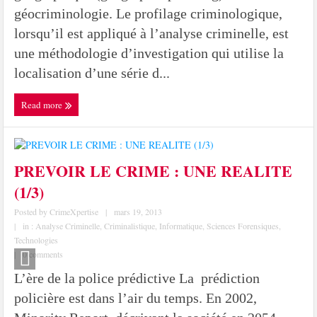
géocriminologie. Le profilage criminologique,
lorsqu’il est appliqué à l’analyse criminelle, est
une méthodologie d’investigation qui utilise la
localisation d’une série d...
Read more
PREVOIR LE CRIME : UNE REALITE
(1/3)
Posted by
CrimeXpertise
|
mars 19, 2013
|
in :
Analyse Criminelle
,
Criminalistique
,
Informatique
,
Sciences Forensiques
,
Technologies
|
0 comments
L’ère de la police prédictive La prédiction
policière est dans l’air du temps. En 2002,