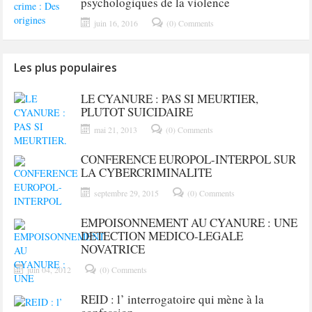
psychologiques de la violence
juin 16, 2016
(0) Comments
Les plus populaires
LE CYANURE : PAS SI MEURTIER,
PLUTOT SUICIDAIRE
mai 21, 2013
(0) Comments
CONFERENCE EUROPOL-INTERPOL SUR
LA CYBERCRIMINALITE
septembre 29, 2015
(0) Comments
EMPOISONNEMENT AU CYANURE : UNE
DETECTION MEDICO-LEGALE
NOVATRICE
juin 04, 2012
(0) Comments
REID : l’ interrogatoire qui mène à la