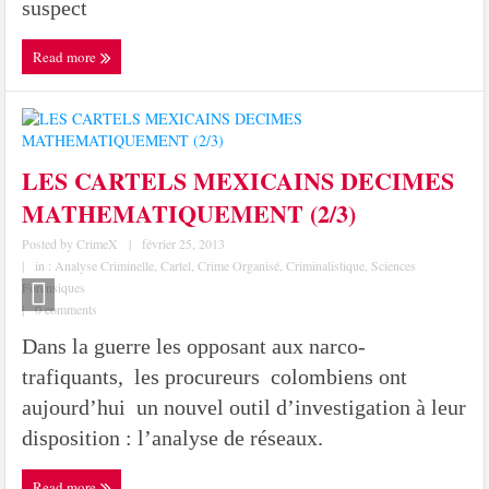
suspect
Read more
LES CARTELS MEXICAINS DECIMES
MATHEMATIQUEMENT (2/3)
Posted by
CrimeX
|
février 25, 2013
|
in :
Analyse Criminelle
,
Cartel
,
Crime Organisé
,
Criminalistique
,
Sciences
Forensiques
|
0 comments
Dans la guerre les opposant aux narco-
trafiquants, les procureurs colombiens ont
aujourd’hui un nouvel outil d’investigation à leur
disposition : l’analyse de réseaux.
Read more