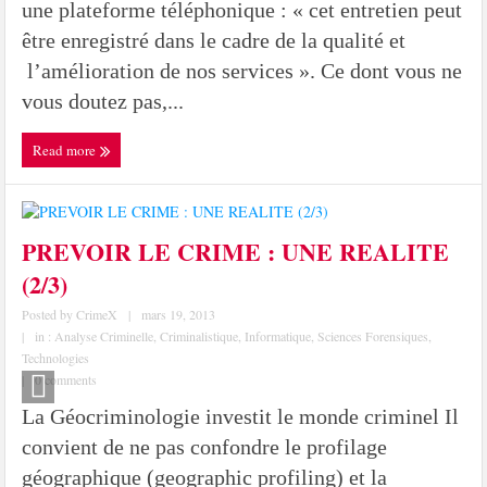
une plateforme téléphonique : « cet entretien peut
être enregistré dans le cadre de la qualité et
l’amélioration de nos services ». Ce dont vous ne
vous doutez pas,...
Read more
PREVOIR LE CRIME : UNE REALITE
(2/3)
Posted by
CrimeX
|
mars 19, 2013
|
in :
Analyse Criminelle
,
Criminalistique
,
Informatique
,
Sciences Forensiques
,
Technologies
|
0 comments
La Géocriminologie investit le monde criminel Il
convient de ne pas confondre le profilage
géographique (geographic profiling) et la