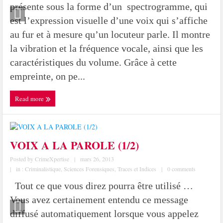
présente sous la forme d’un spectrogramme, qui
est l’expression visuelle d’une voix qui s’affiche
au fur et à mesure qu’un locuteur parle. Il montre
la vibration et la fréquence vocale, ainsi que les
caractéristiques du volume. Grâce à cette
empreinte, on pe...
Read more
VOIX A LA PAROLE (1/2)
Posted by
CrimeXpertise
|
mars 26, 2013
|
in :
Criminalistique
,
Sciences Forensiques
,
Traces et Indices
|
0 comments
Tout ce que vous direz pourra être utilisé …
Vous avez certainement entendu ce message
diffusé automatiquement lorsque vous appelez