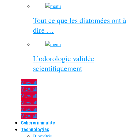
Tout ce que les diatomées ont à
dire …
L’odorologie validée
scientifiquement
View all
View all
View all
View all
View all
View all
Cybercriminalité
Technologies
Biométrie