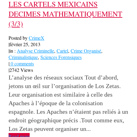
LES CARTELS MEXICAINS
DECIMES MATHEMATIQUEMENT
(3/3)
Posted by
CrimeX
|
février 25, 2013
|
in :
Analyse Criminelle
,
Cartel
,
Crime Organisé
,
Criminalistique
,
Sciences Forensiques
|
0 comments
|
2742 Views
L’analyse des réseaux sociaux Tout d’abord,
jetons un œil sur l’organisation de Los Zetas.
Leur organisation est similaire à celle des
Apaches à l’époque de la colonisation
espagnole. Les Apaches n’étaient pas reliés à un
endroit géographique précis .Tout comme eux,
Los Zetas peuvent organiser un...
Read more