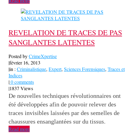
Read more
REVELATION DE TRACES DE PAS
SANGLANTES LATENTES
Posted by
CrimeXpertise
|
février 16, 2013
|
in :
Criminalistique
,
Expert
,
Sciences Forensiques
,
Traces et
Indices
|
0 comments
|
1837 Views
De nouvelles techniques révolutionnaires ont
été développées afin de pouvoir relever des
traces invisibles laissées par des semelles de
chaussures ensanglantées sur du tissus.
Read more