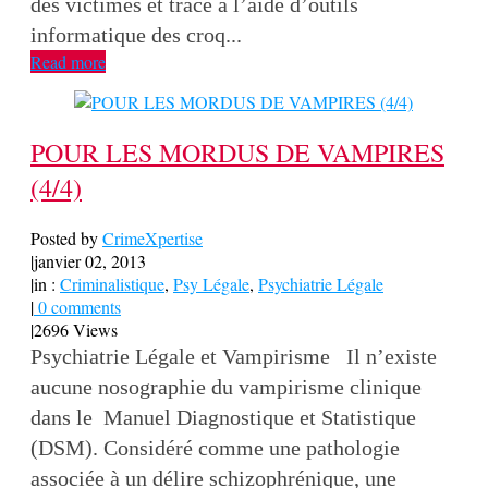
des victimes et trace à l’aide d’outils
informatique des croq...
Read more
POUR LES MORDUS DE VAMPIRES
(4/4)
Posted by
CrimeXpertise
|
janvier 02, 2013
|
in :
Criminalistique
,
Psy Légale
,
Psychiatrie Légale
|
0 comments
|
2696 Views
Psychiatrie Légale et Vampirisme Il n’existe
aucune nosographie du vampirisme clinique
dans le Manuel Diagnostique et Statistique
(DSM). Considéré comme une pathologie
associée à un délire schizophrénique, une