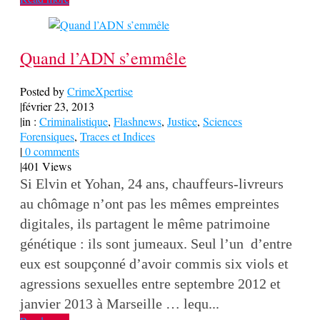
Quand l’ADN s’emmêle
Posted by
CrimeXpertise
|
février 23, 2013
|
in :
Criminalistique
,
Flashnews
,
Justice
,
Sciences
Forensiques
,
Traces et Indices
|
0 comments
|
401 Views
Si Elvin et Yohan, 24 ans, chauffeurs-livreurs
au chômage n’ont pas les mêmes empreintes
digitales, ils partagent le même patrimoine
génétique : ils sont jumeaux. Seul l’un d’entre
eux est soupçonné d’avoir commis six viols et
agressions sexuelles entre septembre 2012 et
janvier 2013 à Marseille … lequ...