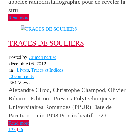
appelée radiocristallographie pour en révéler la
stru...
Read more
TRACES DE SOULIERS
Posted by
CrimeXpertise
|
décembre 03, 2012
|
in :
Livres
,
Traces et Indices
|
0 comments
|
364 Views
Alexandre Girod, Christophe Champod, Olivier
Ribaux Edition : Presses Polytechniques et
Universitaires Romandes (PPUR) Date de
Parution : Juin 1998 Prix indicatif : 52 €
Read more
1
2
3
4
5
6