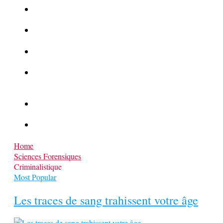
La Kalachnikov : l’arme la plus meurtrière du monde
La Mafia cible l’Etat Islamique
Quantique pour cryptographes
Les méthodes de recrutement des fonctionnaires par le
crime organisé
Le criminel de plus stupide de l’été !
Facebook : son catalogue biométrique de Tags illégal ?
Home
Sciences Forensiques
Criminalistique
Most Popular
Les traces de sang trahissent votre âge