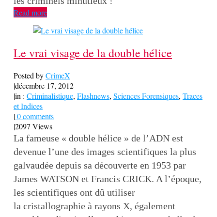
les criminels minutieux !
Read more
Le vrai visage de la double hélice
Posted by
CrimeX
|
décembre 17, 2012
|
in :
Criminalistique
,
Flashnews
,
Sciences Forensiques
,
Traces
et Indices
|
0 comments
|
2097 Views
La fameuse « double hélice » de l’ADN est
devenue l’une des images scientifiques la plus
galvaudée depuis sa découverte en 1953 par
James WATSON et Francis CRICK. A l’époque,
les scientifiques ont dû utiliser
la cristallographie à rayons X, également