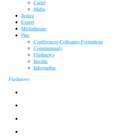
Cartel
Mafia
Justice
Expert
Médiathèque
Plus
Conférences-Colloques-Formations
Communiqués
Flashnews
Insolite
Infographie
Flashnews
Europol : Un calendrier de l’Avent insolite
Le corbeau vole une arme sur une scène de crime
Foot et Blanchiment d’argent
L’illusion d’incognito