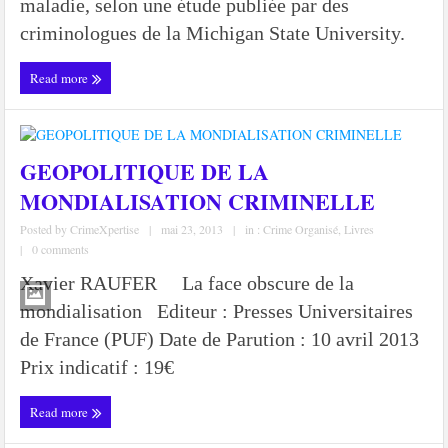
maladie, selon une étude publiée par des
criminologues de la Michigan State University.
Read more
GEOPOLITIQUE DE LA
MONDIALISATION CRIMINELLE
Posted by
CrimeXpertise
|
mai 23, 2013
|
in :
Crime Organisé
,
Livres
|
0 comments
Xavier RAUFER La face obscure de la
mondialisation Editeur : Presses Universitaires
de France (PUF) Date de Parution : 10 avril 2013
Prix indicatif : 19€
Read more