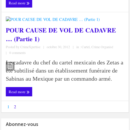
Read more
POUR CAUSE DE VOL DE CADAVRE
… (Partie 1)
Posted by
CrimeXpertise
|
octobre 30, 2012
|
in :
Cartel
,
Crime Organisé
|
0 comments
Le cadavre du chef du cartel mexicain des Zetas a
été subtilisé dans un établissement funéraire de
Sabinas au Mexique par un commando armé.
Read more
1
2
Abonnez-vous