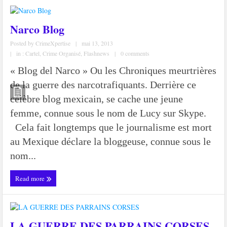
Narco Blog
Posted by
CrimeXpertise
|
mai 13, 2013
|
in :
Cartel
,
Crime Organisé
,
Flashnews
|
0 comments
« Blog del Narco » Ou les Chroniques meurtrières
de la guerre des narcotrafiquants. Derrière ce
célèbre blog mexicain, se cache une jeune
femme, connue sous le nom de Lucy sur Skype.
Cela fait longtemps que le journalisme est mort
au Mexique déclare la bloggeuse, connue sous le
nom...
Read more
LA GUERRE DES PARRAINS CORSES