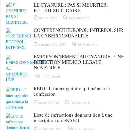
LE CYANURE : PAS SI MEURTIER,
PLUTOT SUICIDAIRE
mai 21, 2013
(0) Comments
CONFERENCE EUROPOL-INTERPOL SUR
LA CYBERCRIMINALITE
septembre 29, 2015
(0) Comments
EMPOISONNEMENT AU CYANURE : UNE
DETECTION MEDICO-LEGALE
NOVATRICE
juin 04, 2012
(0) Comments
REID : l’ interrogatoire qui mène à la
confession
mars 01, 2016
(0) Comments
Liste de infractions donnant lieu à une
inscription au FNAEG
octobre 08, 2015
(0) Comments