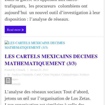
trafiquants, les procureurs colombiens ont
aujourd’hui un nouvel outil d’investigation à leur
disposition : l’analyse de réseaux.
Read more
LES CARTELS MEXICAINS DECIMES
MATHEMATIQUEMENT (3/3)
Posted by
CrimeX
|
février 25, 2013
|
in :
Analyse Criminelle
,
Cartel
,
Crime Organisé
,
Criminalistique
,
Sciences
Forensiques
|
0 comments
L’analyse des réseaux sociaux Tout d’abord,
jetons un œil sur l’organisation de Los Zetas.
Leur organisation est similaire à celle des