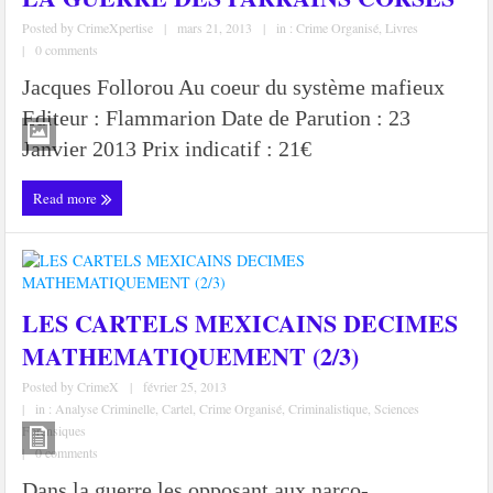
Posted by
CrimeXpertise
|
mars 21, 2013
|
in :
Crime Organisé
,
Livres
|
0 comments
Jacques Follorou Au coeur du système mafieux
Editeur : Flammarion Date de Parution : 23
Janvier 2013 Prix indicatif : 21€
Read more
LES CARTELS MEXICAINS DECIMES
MATHEMATIQUEMENT (2/3)
Posted by
CrimeX
|
février 25, 2013
|
in :
Analyse Criminelle
,
Cartel
,
Crime Organisé
,
Criminalistique
,
Sciences
Forensiques
|
0 comments
Dans la guerre les opposant aux narco-