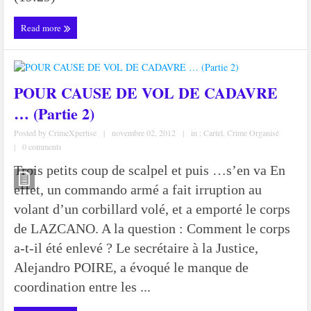
Read more
POUR CAUSE DE VOL DE CADAVRE
… (Partie 2)
Posted by
CrimeXpertise
|
novembre 02, 2012
|
in :
Cartel
,
Crime Organisé
|
0 comments
Trois petits coup de scalpel et puis …s’en va En
effet, un commando armé a fait irruption au
volant d’un corbillard volé, et a emporté le corps
de LAZCANO. A la question : Comment le corps
a-t-il été enlevé ? Le secrétaire à la Justice,
Alejandro POIRE, a évoqué le manque de
coordination entre les ...