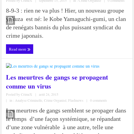
Posted by
CrimeX
|
septembre 15, 2015
|
in :
Crime Organisé
|
0 comments
8-9-3 : rien ne va plus ! Hier, un nouveau groupe
yakuza est né: le Kobe Yamaguchi-gumi, un clan
de renégats bannis du plus puissant syndicat du
crime japonais.
Read more
Les meurtres de gangs se propagent
comme un virus
Posted by
CrimeX
|
août 24, 2015
|
in :
Analyse Criminelle
,
Crime Organisé
,
Flashnews
|
0 comments
Les meurtres de gangs semblent se propager dans
le temps d’une façon systémique, se répandant
d’une zone vulnérable à une autre, telle une