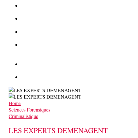
La Kalachnikov : l’arme la plus meurtrière du monde
La Mafia cible l’Etat Islamique
Quantique pour cryptographes
Les méthodes de recrutement des fonctionnaires par le
crime organisé
Le criminel de plus stupide de l’été !
Facebook : son catalogue biométrique de Tags illégal ?
Home
Sciences Forensiques
Criminalistique
LES EXPERTS DEMENAGENT