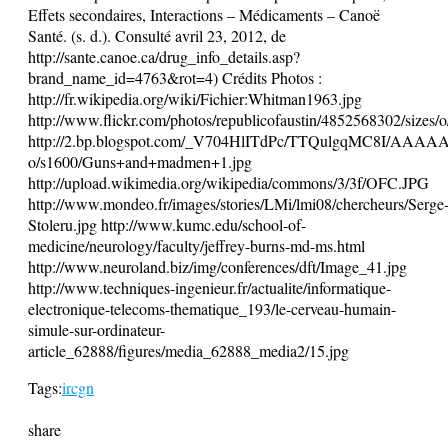
Effets secondaires, Interactions – Médicaments – Canoë
Santé. (s. d.). Consulté avril 23, 2012, de
http://sante.canoe.ca/drug_info_details.asp?
brand_name_id=4763&rot=4) Crédits Photos :
http://fr.wikipedia.org/wiki/Fichier:Whitman1963.jpg
http://www.flickr.com/photos/republicofaustin/4852568302/sizes/o
http://2.bp.blogspot.com/_V704HlITdPc/TTQulgqMC8I/AAA
o/s1600/Guns+and+madmen+1.jpg
http://upload.wikimedia.org/wikipedia/commons/3/3f/OFC.JPG
http://www.mondeo.fr/images/stories/LMi/lmi08/chercheurs/Serge
Stoleru.jpg http://www.kumc.edu/school-of-
medicine/neurology/faculty/jeffrey-burns-md-ms.html
http://www.neuroland.biz/img/conferences/dft/Image_41.jpg
http://www.techniques-ingenieur.fr/actualite/informatique-
electronique-telecoms-thematique_193/le-cerveau-humain-
simule-sur-ordinateur-
article_62888/figures/media_62888_media2/15.jpg
Tags:
ircgn
share