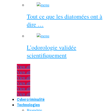
Tout ce que les diatomées ont à
dire …
L’odorologie validée
scientifiquement
View all
View all
View all
View all
View all
View all
Cybercriminalité
Technologies
Biométrie