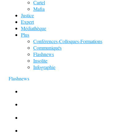
Cartel
Mafia
Justice
Expert
Médiathèque
Plus
Conférences-Colloques-Formations
Communiqués
Flashnews
Insolite
Infographie
Flashnews
Europol : Un calendrier de l’Avent insolite
Le corbeau vole une arme sur une scène de crime
Foot et Blanchiment d’argent
L’illusion d’incognito