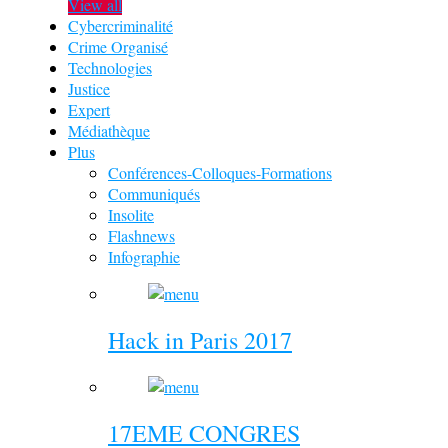
View all
Cybercriminalité
Crime Organisé
Technologies
Justice
Expert
Médiathèque
Plus
Conférences-Colloques-Formations
Communiqués
Insolite
Flashnews
Infographie
Hack in Paris 2017
17EME CONGRES