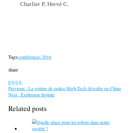
Charlier P, Hervé C.
Tags:
conférences 2016
share
0
0
0
0
Previous :
La voiture de police High-Tech dévoilée en Chine
Next :
Explosion digitale
Related posts