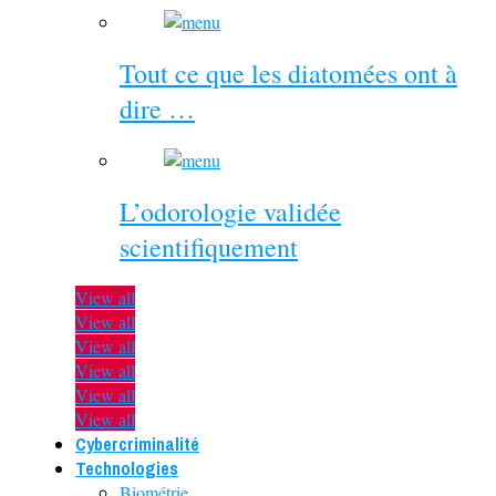
Tout ce que les diatomées ont à
dire …
L’odorologie validée
scientifiquement
View all
View all
View all
View all
View all
View all
Cybercriminalité
Technologies
Biométrie