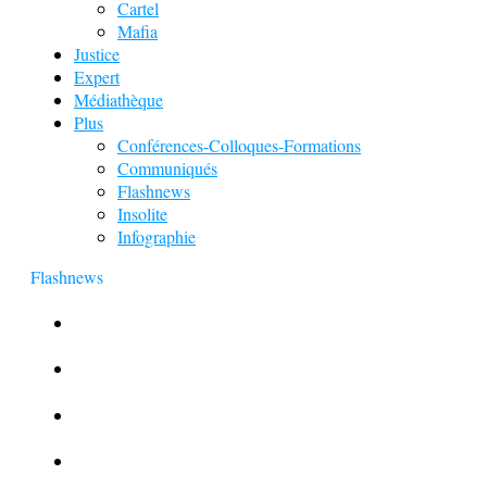
Cartel
Mafia
Justice
Expert
Médiathèque
Plus
Conférences-Colloques-Formations
Communiqués
Flashnews
Insolite
Infographie
Flashnews
Europol : Un calendrier de l’Avent insolite
Le corbeau vole une arme sur une scène de crime
Foot et Blanchiment d’argent
L’illusion d’incognito