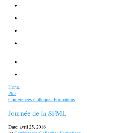
La Kalachnikov : l’arme la plus meurtrière du monde
La Mafia cible l’Etat Islamique
Quantique pour cryptographes
Les méthodes de recrutement des fonctionnaires par le
crime organisé
Le criminel de plus stupide de l’été !
Facebook : son catalogue biométrique de Tags illégal ?
Home
Plus
Conférences-Colloques-Formations
Journée de la SFML
Date:
avril 25, 2016
in:
Conférences-Colloques-Formations