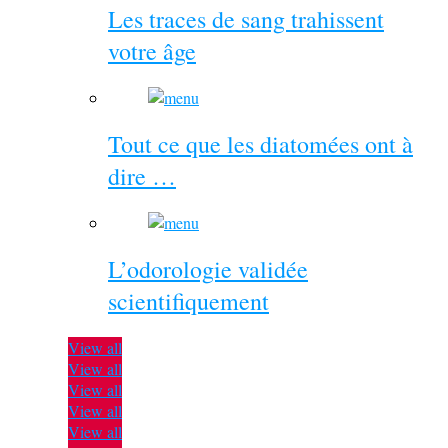
Les traces de sang trahissent
votre âge
Tout ce que les diatomées ont à
dire …
L’odorologie validée
scientifiquement
View all
View all
View all
View all
View all