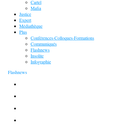
Cartel
Mafia
Justice
Expert
Médiathèque
Plus
Conférences-Colloques-Formations
Communiqués
Flashnews
Insolite
Infographie
Flashnews
Europol : Un calendrier de l’Avent insolite
Le corbeau vole une arme sur une scène de crime
Foot et Blanchiment d’argent
L’illusion d’incognito