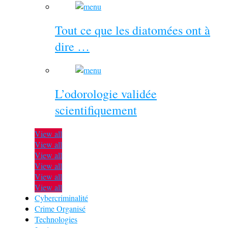
Tout ce que les diatomées ont à
dire …
L’odorologie validée
scientifiquement
View all
View all
View all
View all
View all
View all
Cybercriminalité
Crime Organisé
Technologies