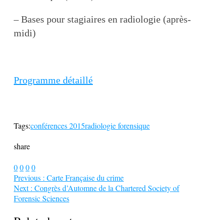
– Bases pour stagiaires en radiologie (après-
midi)
Programme détaillé
Tags:
conférences 2015
radiologie forensique
share
0
0
0
0
Previous :
Carte Française du crime
Next :
Congrès d’Automne de la Chartered Society of
Forensic Sciences