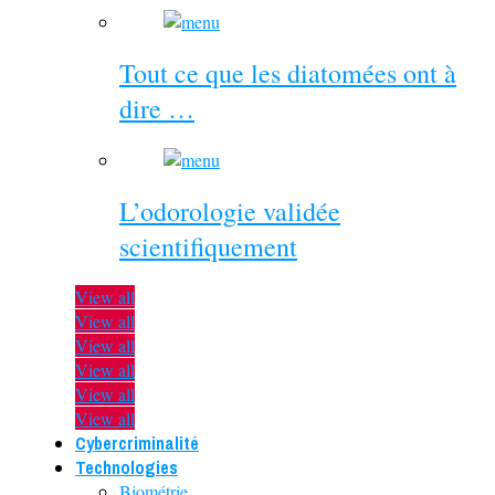
Tout ce que les diatomées ont à
dire …
L’odorologie validée
scientifiquement
View all
View all
View all
View all
View all
View all
Cybercriminalité
Technologies
Biométrie