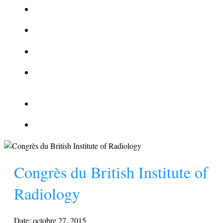
La Kalachnikov : l’arme la plus meurtrière du monde
La Mafia cible l’Etat Islamique
Quantique pour cryptographes
Les méthodes de recrutement des fonctionnaires par le
crime organisé
Le criminel de plus stupide de l’été !
Facebook : son catalogue biométrique de Tags illégal ?
Congrès du British Institute of
Radiology
Date:
octobre 27, 2015