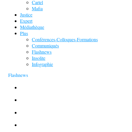
Cartel
Mafia
Justice
Expert
Médiathèque
Plus
Conférences-Colloques-Formations
Communiqués
Flashnews
Insolite
Infographie
Flashnews
Europol : Un calendrier de l’Avent insolite
Le corbeau vole une arme sur une scène de crime
Foot et Blanchiment d’argent
L’illusion d’incognito