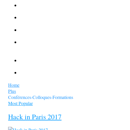
La Kalachnikov : l’arme la plus meurtrière du monde
La Mafia cible l’Etat Islamique
Quantique pour cryptographes
Les méthodes de recrutement des fonctionnaires par le
crime organisé
Le criminel de plus stupide de l’été !
Facebook : son catalogue biométrique de Tags illégal ?
Home
Plus
Conférences-Colloques-Formations
Most Popular
Hack in Paris 2017