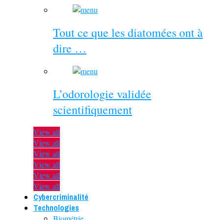
Tout ce que les diatomées ont à
dire …
L’odorologie validée
scientifiquement
View all
View all
View all
View all
View all
View all
Cybercriminalité
Technologies
Biométrie