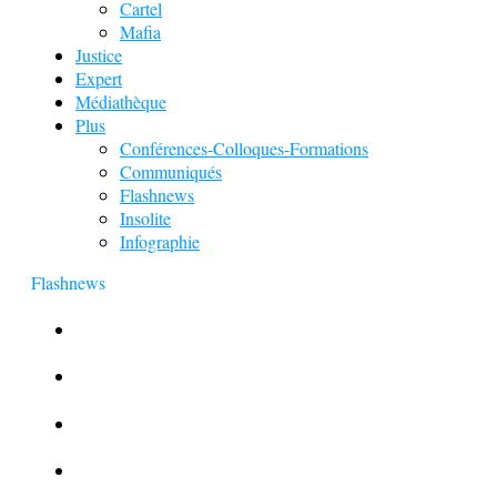
Cartel
Mafia
Justice
Expert
Médiathèque
Plus
Conférences-Colloques-Formations
Communiqués
Flashnews
Insolite
Infographie
Flashnews
Europol : Un calendrier de l’Avent insolite
Le corbeau vole une arme sur une scène de crime
Foot et Blanchiment d’argent
L’illusion d’incognito