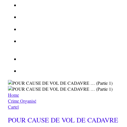
La Kalachnikov : l’arme la plus meurtrière du monde
La Mafia cible l’Etat Islamique
Quantique pour cryptographes
Les méthodes de recrutement des fonctionnaires par le
crime organisé
Le criminel de plus stupide de l’été !
Facebook : son catalogue biométrique de Tags illégal ?
Home
Crime Organisé
Cartel
POUR CAUSE DE VOL DE CADAVRE