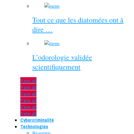
Tout ce que les diatomées ont à
dire …
L’odorologie validée
scientifiquement
View all
View all
View all
View all
View all
View all
Cybercriminalité
Technologies
Biométrie