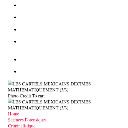
La Kalachnikov : l’arme la plus meurtrière du monde
La Mafia cible l’Etat Islamique
Quantique pour cryptographes
Les méthodes de recrutement des fonctionnaires par le
crime organisé
Le criminel de plus stupide de l’été !
Facebook : son catalogue biométrique de Tags illégal ?
Photo Credit To cart
Home
Sciences Forensiques
Criminalistique