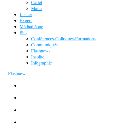
Cartel
Mafia
Justice
Expert
Médiathèque
Plus
Conférences-Colloques-Formations
Communiqués
Flashnews
Insolite
Infographie
Flashnews
Europol : Un calendrier de l’Avent insolite
Le corbeau vole une arme sur une scène de crime
Foot et Blanchiment d’argent
L’illusion d’incognito