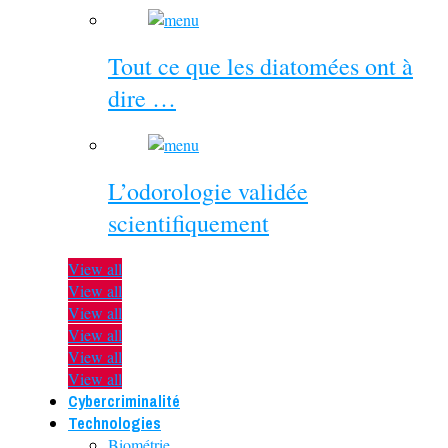
Tout ce que les diatomées ont à
dire …
L’odorologie validée
scientifiquement
View all
View all
View all
View all
View all
View all
Cybercriminalité
Technologies
Biométrie