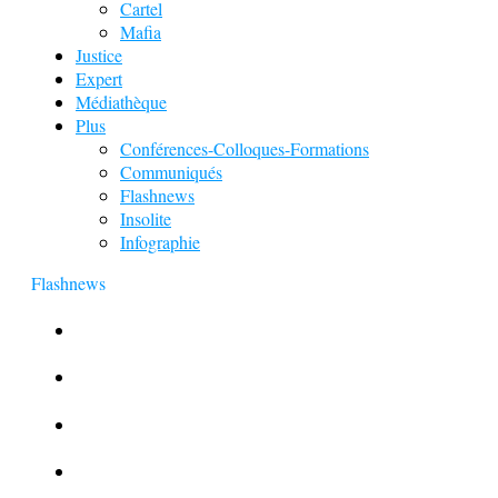
Cartel
Mafia
Justice
Expert
Médiathèque
Plus
Conférences-Colloques-Formations
Communiqués
Flashnews
Insolite
Infographie
Flashnews
Europol : Un calendrier de l’Avent insolite
Le corbeau vole une arme sur une scène de crime
Foot et Blanchiment d’argent
L’illusion d’incognito