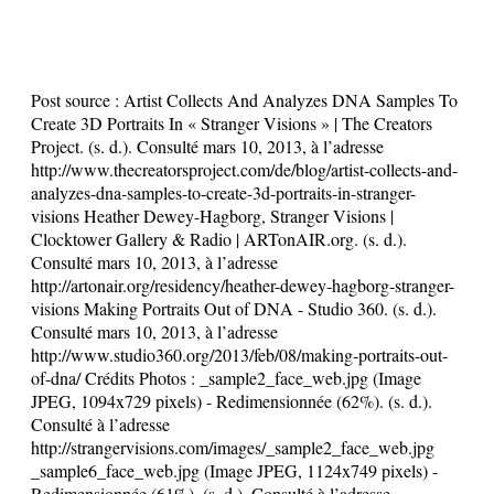
Post source :
Artist Collects And Analyzes DNA Samples To
Create 3D Portraits In « Stranger Visions » | The Creators
Project. (s. d.). Consulté mars 10, 2013, à l’adresse
http://www.thecreatorsproject.com/de/blog/artist-collects-and-
analyzes-dna-samples-to-create-3d-portraits-in-stranger-
visions Heather Dewey-Hagborg, Stranger Visions |
Clocktower Gallery & Radio | ARTonAIR.org. (s. d.).
Consulté mars 10, 2013, à l’adresse
http://artonair.org/residency/heather-dewey-hagborg-stranger-
visions Making Portraits Out of DNA - Studio 360. (s. d.).
Consulté mars 10, 2013, à l’adresse
http://www.studio360.org/2013/feb/08/making-portraits-out-
of-dna/ Crédits Photos : _sample2_face_web.jpg (Image
JPEG, 1094x729 pixels) - Redimensionnée (62%). (s. d.).
Consulté à l’adresse
http://strangervisions.com/images/_sample2_face_web.jpg
_sample6_face_web.jpg (Image JPEG, 1124x749 pixels) -
Redimensionnée (61%). (s. d.). Consulté à l’adresse