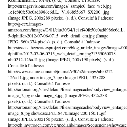
http://strangervisions.com/images/_sample6_face_web.jpg
1e1ef40fe50c0ad8986c6d.L._V186855667_SX200_.jpg
(Image JPEG, 200x289 pixels). (s. d.). Consulté à l’adresse
http://g-ecx.images-
amazon.com/images/G/01/ciu/30/34/1e1ef40fe50c0ad8986c6d.L
5-dphiffer-2012-07-06-0715_web_detail_em.jpg (Image
JPEG, 560x374 pixels). (s. d.). Consulté à l’adresse
http://assets.thecreatorsproject.com/blog_article_images/images/0
dphiffer-2012-07-06-0715_web_detail_em.jpg?1359060078
nbt0212-126a-I1.jpg (Image JPEG, 200x198 pixels). (s. d.).
Consulté à l’adresse
http://www.nature.com/nbt/journal/v30/n2/images/nbt0212-
126a-I1.jpg node-image_7.jpg (Image JPEG, 432x288
pixels). (s. d.). Consulté à l’adresse
http://artonair.org/sites/default/files/imagecache/bodyview_enlarg
image_7.jpg node-image_8.jpg (Image JPEG, 432x288
pixels). (s. d.). Consulté à l’adresse
http://artonair.org/sites/default/files/imagecache/bodyview_enlarg
image_8.jpg showcase.Par.18470.Image.200.150.1..gif
(Image JPEG, 200x150 pixels). (s. d.). Consulté à l’adresse
http://zh.invitrogen.com/etc/medialib/images/Sequencing/showcase