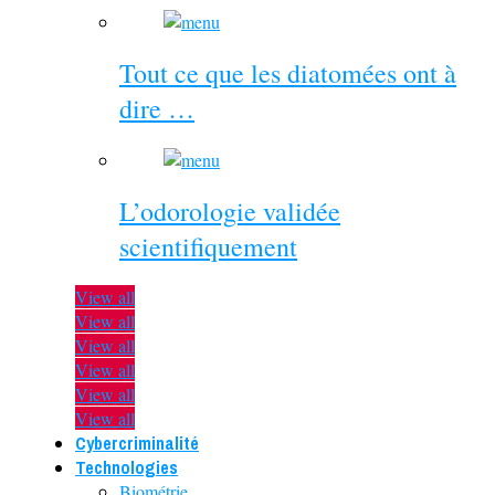
Tout ce que les diatomées ont à
dire …
L’odorologie validée
scientifiquement
View all
View all
View all
View all
View all
View all
Cybercriminalité
Technologies
Biométrie