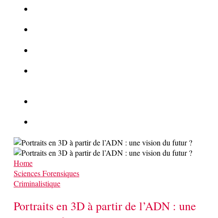
La Kalachnikov : l’arme la plus meurtrière du monde
La Mafia cible l’Etat Islamique
Quantique pour cryptographes
Les méthodes de recrutement des fonctionnaires par le
crime organisé
Le criminel de plus stupide de l’été !
Facebook : son catalogue biométrique de Tags illégal ?
Home
Sciences Forensiques
Criminalistique
Portraits en 3D à partir de l’ADN : une