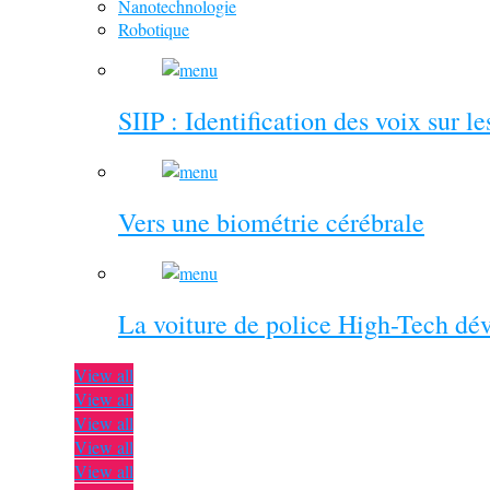
Nanotechnologie
Robotique
SIIP : Identification des voix sur l
Vers une biométrie cérébrale
La voiture de police High-Tech dé
View all
View all
View all
View all
View all