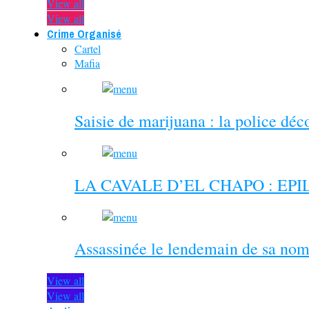
View all
View all
Crime Organisé
Cartel
Mafia
Saisie de marijuana : la police dé
LA CAVALE D’EL CHAPO : EP
Assassinée le lendemain de sa nom
View all
View all