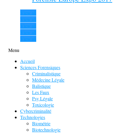
View all
View all
View all
View all
View all
Menu
Accueil
Sciences Forensiques
Criminalistique
Médecine Légale
Balistique
Les Faux
Psy Légale
Toxicologie
Cybercriminalité
Technologies
Biométrie
Biotechnologie