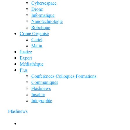
Cybersespace
Drone
Informatique
Nanotechnologie
Robotique
Crime Organisé
Cartel
Mafia
Justice
Expert
Médiathèque
Plus
Conférences-Colloques-Formations
Communiqués
Flashnews
Insolite
Infographie
Flashnews
Europol : Un calendrier de l’Avent insolite