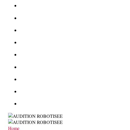
Le corbeau vole une arme sur une scène de crime
Foot et Blanchiment d’argent
L’illusion d’incognito
La Kalachnikov : l’arme la plus meurtrière du monde
La Mafia cible l’Etat Islamique
Quantique pour cryptographes
Les méthodes de recrutement des fonctionnaires par le crime
Le criminel de plus stupide de l’été !
Facebook : son catalogue biométrique de Tags illégal ?
Home