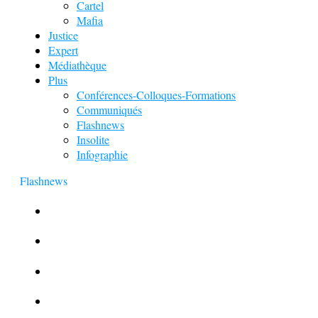
Cartel
Mafia
Justice
Expert
Médiathèque
Plus
Conférences-Colloques-Formations
Communiqués
Flashnews
Insolite
Infographie
Flashnews
Europol : Un calendrier de l’Avent insolite
Le corbeau vole une arme sur une scène de crime
Foot et Blanchiment d’argent
L’illusion d’incognito