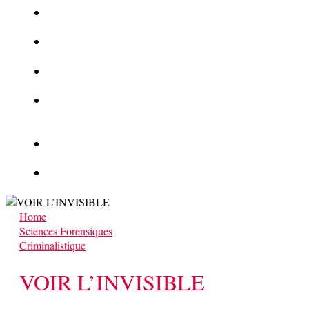
La Kalachnikov : l’arme la plus meurtrière du monde
La Mafia cible l’Etat Islamique
Quantique pour cryptographes
Les méthodes de recrutement des fonctionnaires par le
crime organisé
Le criminel de plus stupide de l’été !
Facebook : son catalogue biométrique de Tags illégal ?
Home
Sciences Forensiques
Criminalistique
VOIR L’INVISIBLE