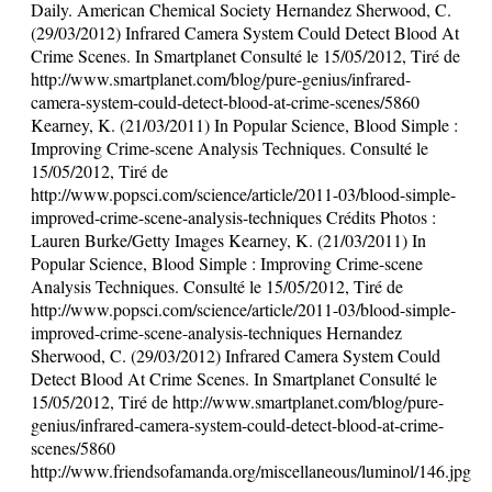
Daily. American Chemical Society Hernandez Sherwood, C.
(29/03/2012) Infrared Camera System Could Detect Blood At
Crime Scenes. In Smartplanet Consulté le 15/05/2012, Tiré de
http://www.smartplanet.com/blog/pure-genius/infrared-
camera-system-could-detect-blood-at-crime-scenes/5860
Kearney, K. (21/03/2011) In Popular Science, Blood Simple :
Improving Crime-scene Analysis Techniques. Consulté le
15/05/2012, Tiré de
http://www.popsci.com/science/article/2011-03/blood-simple-
improved-crime-scene-analysis-techniques Crédits Photos :
Lauren Burke/Getty Images Kearney, K. (21/03/2011) In
Popular Science, Blood Simple : Improving Crime-scene
Analysis Techniques. Consulté le 15/05/2012, Tiré de
http://www.popsci.com/science/article/2011-03/blood-simple-
improved-crime-scene-analysis-techniques Hernandez
Sherwood, C. (29/03/2012) Infrared Camera System Could
Detect Blood At Crime Scenes. In Smartplanet Consulté le
15/05/2012, Tiré de http://www.smartplanet.com/blog/pure-
genius/infrared-camera-system-could-detect-blood-at-crime-
scenes/5860
http://www.friendsofamanda.org/miscellaneous/luminol/146.jpg