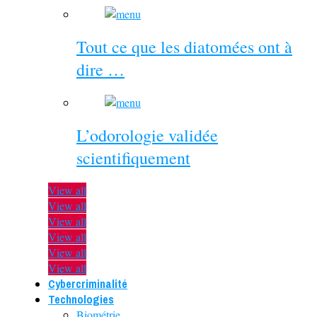
Tout ce que les diatomées ont à
dire …
L’odorologie validée
scientifiquement
View all
View all
View all
View all
View all
View all
Cybercriminalité
Technologies
Biométrie