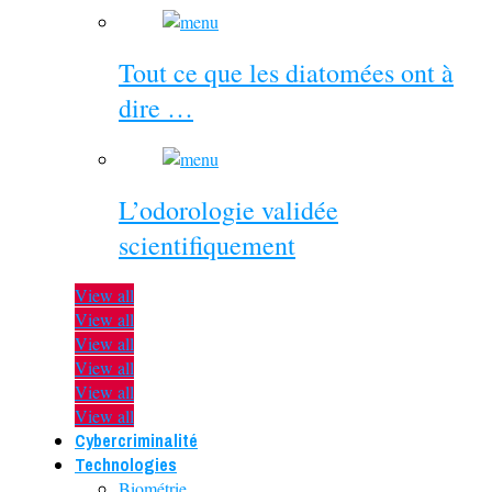
Tout ce que les diatomées ont à
dire …
L’odorologie validée
scientifiquement
View all
View all
View all
View all
View all
View all
Cybercriminalité
Technologies
Biométrie