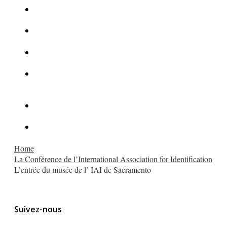
La Kalachnikov : l’arme la plus meurtrière du monde
La Mafia cible l’Etat Islamique
Quantique pour cryptographes
Les méthodes de recrutement des fonctionnaires par le
crime organisé
Le criminel de plus stupide de l’été !
Facebook : son catalogue biométrique de Tags illégal ?
Home
La Conférence de l’International Association for Identification
L’entrée du musée de l’ IAI de Sacramento
Suivez-nous