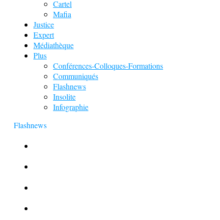
Cartel
Mafia
Justice
Expert
Médiathèque
Plus
Conférences-Colloques-Formations
Communiqués
Flashnews
Insolite
Infographie
Flashnews
Europol : Un calendrier de l’Avent insolite
Le corbeau vole une arme sur une scène de crime
Foot et Blanchiment d’argent
L’illusion d’incognito