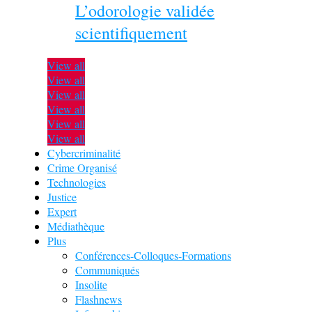
L’odorologie validée
scientifiquement
View all
View all
View all
View all
View all
View all
Cybercriminalité
Crime Organisé
Technologies
Justice
Expert
Médiathèque
Plus
Conférences-Colloques-Formations
Communiqués
Insolite
Flashnews