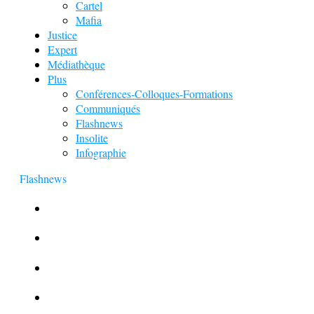
Cartel
Mafia
Justice
Expert
Médiathèque
Plus
Conférences-Colloques-Formations
Communiqués
Flashnews
Insolite
Infographie
Flashnews
Europol : Un calendrier de l’Avent insolite
Le corbeau vole une arme sur une scène de crime
Foot et Blanchiment d’argent
L’illusion d’incognito