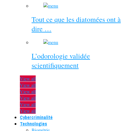
Tout ce que les diatomées ont à
dire …
L’odorologie validée
scientifiquement
View all
View all
View all
View all
View all
View all
Cybercriminalité
Technologies
Biométrie