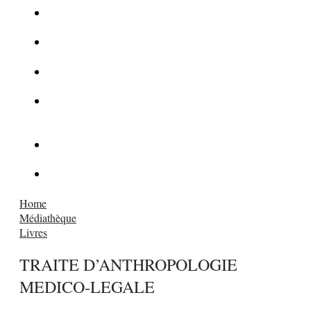
La Kalachnikov : l’arme la plus meurtrière du monde
La Mafia cible l’Etat Islamique
Quantique pour cryptographes
Les méthodes de recrutement des fonctionnaires par le
crime organisé
Le criminel de plus stupide de l’été !
Facebook : son catalogue biométrique de Tags illégal ?
Home
Médiathèque
Livres
TRAITE D’ANTHROPOLOGIE
MEDICO-LEGALE