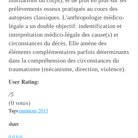
mutilations du corps), et de plus en plus sur les
prélèvements osseux pratiqués au cours des
autopsies classiques. L'anthropologie médico-
légale a un double objectif: indentification et
interprétation médico-légale des cause(s) et
circonstances du décès. Elle amène des
éléments complémentaires parfois déterminants
dans la compréhension des circonstances du
traumatisme (mécanisme, direction, violence).
User Rating:
/5
(
0
votes)
Tags:
parutions 2015
share
0
0
0
0