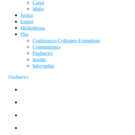
Cartel
Mafia
Justice
Expert
Médiathèque
Plus
Conférences-Colloques-Formations
Communiqués
Flashnews
Insolite
Infographie
Flashnews
Europol : Un calendrier de l’Avent insolite
Le corbeau vole une arme sur une scène de crime
Foot et Blanchiment d’argent
L’illusion d’incognito