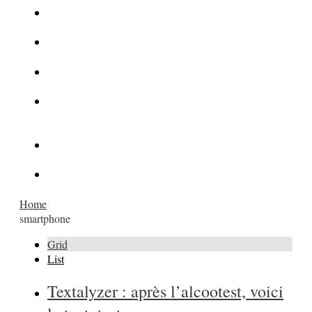
La Kalachnikov : l’arme la plus meurtrière du monde
La Mafia cible l’Etat Islamique
Quantique pour cryptographes
Les méthodes de recrutement des fonctionnaires par le
crime organisé
Le criminel de plus stupide de l’été !
Facebook : son catalogue biométrique de Tags illégal ?
Home
smartphone
Grid
List
Textalyzer : après l’alcootest, voici