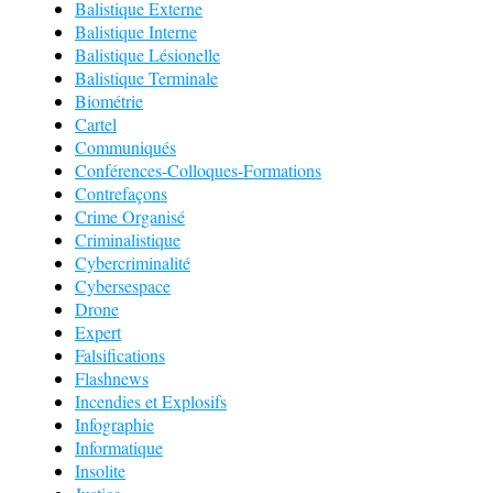
Balistique Externe
Balistique Interne
Balistique Lésionelle
Balistique Terminale
Biométrie
Cartel
Communiqués
Conférences-Colloques-Formations
Contrefaçons
Crime Organisé
Criminalistique
Cybercriminalité
Cybersespace
Drone
Expert
Falsifications
Flashnews
Incendies et Explosifs
Infographie
Informatique
Insolite