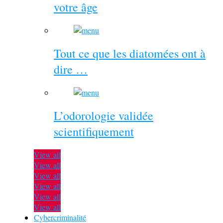
votre âge
Tout ce que les diatomées ont à
dire …
L’odorologie validée
scientifiquement
View all
View all
View all
View all
View all
View all
Cybercriminalité