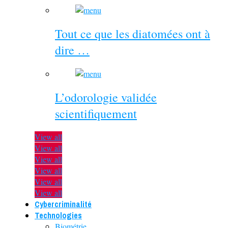
Tout ce que les diatomées ont à
dire …
L’odorologie validée
scientifiquement
View all
View all
View all
View all
View all
View all
Cybercriminalité
Technologies
Biométrie