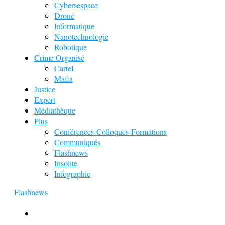
Cybersespace
Drone
Informatique
Nanotechnologie
Robotique
Crime Organisé
Cartel
Mafia
Justice
Expert
Médiathèque
Plus
Conférences-Colloques-Formations
Communiqués
Flashnews
Insolite
Infographie
Flashnews
Europol : Un calendrier de l’Avent insolite