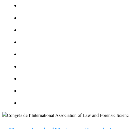
Le corbeau vole une arme sur une scène de crime
Foot et Blanchiment d’argent
L’illusion d’incognito
La Kalachnikov : l’arme la plus meurtrière du monde
La Mafia cible l’Etat Islamique
Quantique pour cryptographes
Les méthodes de recrutement des fonctionnaires par le crime
Le criminel de plus stupide de l’été !
Facebook : son catalogue biométrique de Tags illégal ?