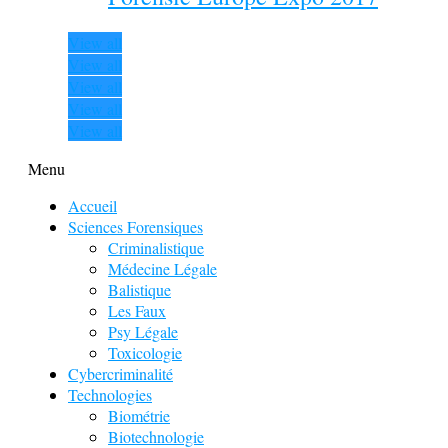
View all
View all
View all
View all
View all
Menu
Accueil
Sciences Forensiques
Criminalistique
Médecine Légale
Balistique
Les Faux
Psy Légale
Toxicologie
Cybercriminalité
Technologies
Biométrie
Biotechnologie