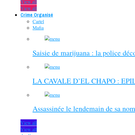
View all
View all
Crime Organisé
Cartel
Mafia
Saisie de marijuana : la police dé
LA CAVALE D’EL CHAPO : EP
Assassinée le lendemain de sa nom
View all
View all