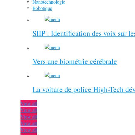
Nanotechnologie
Robotique
SIIP : Identification des voix sur l
Vers une biométrie cérébrale
La voiture de police High-Tech dé
View all
View all
View all
View all
View all